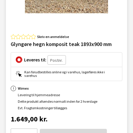
Skriv en anmeldelse
Glyngøre hegn komposit teak 1893x900 mm
Leveres til:
Kan forudbestilles online og i varehus, lagerføres ikke i
varehus
Wimex
Levering til hjemmeadresse
Dette produkt afsendes normalt inden for 2 hverdage
Evt. Fragtomkostninger tillægges
1.649,00 kr.