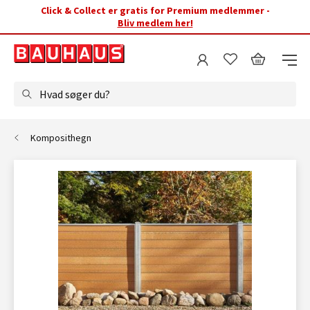
Click & Collect er gratis for Premium medlemmer -
Bliv medlem her!
Hvad søger du?
Komposithegn