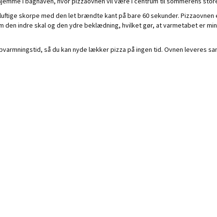
jemme i baghaven, hvor pizzaovnen vil være i centrum til sommerens store
uftige skorpe med den let brændte kant på bare 60 sekunder. Pizzaovnen e
m den indre skal og den ydre beklædning, hvilket gør, at varmetabet er mini
armningstid, så du kan nyde lækker pizza på ingen tid. Ovnen leveres samlet
.