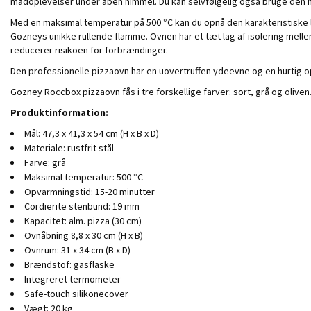
madoplevelser under åben himmel. Du kan selvfølgelig også bruge den h
Med en maksimal temperatur på 500 °C kan du opnå den karakteristiske l
Gozneys unikke rullende flamme. Ovnen har et tæt lag af isolering melle
reducerer risikoen for forbrændinger.
Den professionelle pizzaovn har en uovertruffen ydeevne og en hurtig opv
Gozney Roccbox pizzaovn fås i tre forskellige farver: sort, grå og oliven
Produktinformation:
Mål: 47,3 x 41,3 x 54 cm (H x B x D)
Materiale: rustfrit stål
Farve: grå
Maksimal temperatur: 500 °C
Opvarmningstid: 15-20 minutter
Cordierite stenbund: 19 mm
Kapacitet: alm. pizza (30 cm)
Ovnåbning 8,8 x 30 cm (H x B)
Ovnrum: 31 x 34 cm (B x D)
Brændstof: gasflaske
Integreret termometer
Safe-touch silikonecover
Vægt: 20 kg