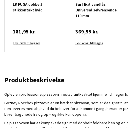
LK FUGA dobbelt
Surf Exit vandlås
stikkontakt hvid
Universal selvrensende
110 mm
181,95 kr.
369,95 kr.
Lev. omk. tillægges
Lev. omk. tillægges
Produktbeskrivelse
Oplev en professionel pizzaovn i restaurantkvalitet hjemme i din egen h
Gozney Roccbox pizzaovn er en bærbar pizzaovn, som er designet til at 
den leveres med alt, hvad du behøver for at komme i gang, herunder pi
bliver bagt nedefra og op – og ikke kun oppefra.
Da pizzaovnen har et kompakt design med dobbelt foldbare ben og et i