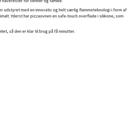
 havefester for venner og familie.
r udstyret med en innovativ og helt særlig flammeteknologi i form af
malt. Yderst har pizzaovnen en safe-touch overflade i silikone, som
, så den er klar til brug på få minutter.