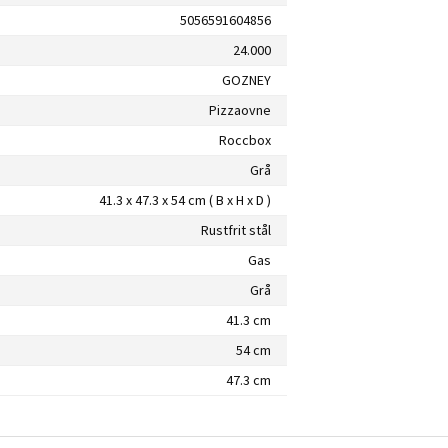
5056591604856
24.000
GOZNEY
Pizzaovne
Roccbox
Grå
41.3 x 47.3 x 54 cm ( B x H x D )
Rustfrit stål
Gas
Grå
41.3 cm
54 cm
47.3 cm