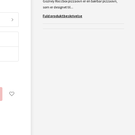
Gozney Roccbox pizzaovn er en bærbar pizzaovn,
som er designet til...
Fuld produktbeskrivelse