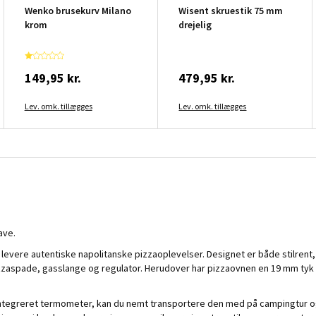
Wenko brusekurv Milano
Wisent skruestik 75 mm
krom
drejelig
149,95 kr.
479,95 kr.
Lev. omk. tillægges
Lev. omk. tillægges
ave.
levere autentiske napolitanske pizzaoplevelser. Designet er både stilrent
zzaspade, gasslange og regulator. Herudover har pizzaovnen en 19 mm tyk 
ntegreret termometer, kan du nemt transportere den med på campingtur o