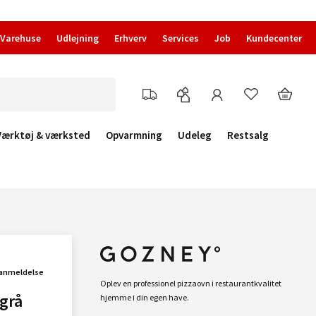
Varehuse
Udlejning
Erhverv
Services
Job
Kundecenter
Værktøj & værksted
Opvarmning
Udeleg
Restsalg
 anmeldelse
Oplev en professionel pizzaovn i restaurantkvalitet
grå
hjemme i din egen have.