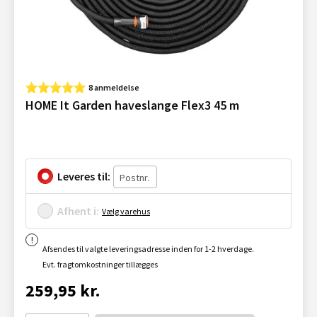
8 anmeldelse
HOME It Garden haveslange Flex3 45 m
Leveres til:
Afhent i:
Vælg varehus
Afsendes til valgte leveringsadresse inden for 1-2 hverdage.
Evt. fragtomkostninger tillægges
259,95 kr.