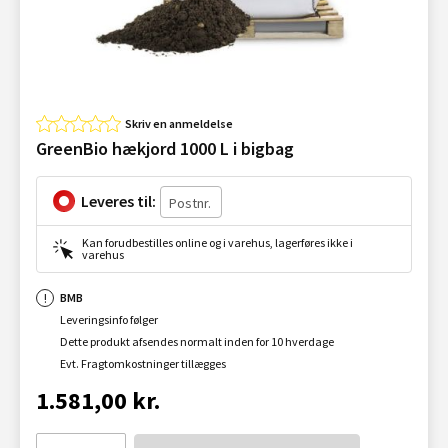
Skriv en anmeldelse
GreenBio hækjord 1000 L i bigbag
Leveres til:
Kan forudbestilles online og i varehus, lagerføres ikke i
varehus
BMB
Leveringsinfo følger
Dette produkt afsendes normalt inden for 10 hverdage
Evt. Fragtomkostninger tillægges
1.581,00 kr.