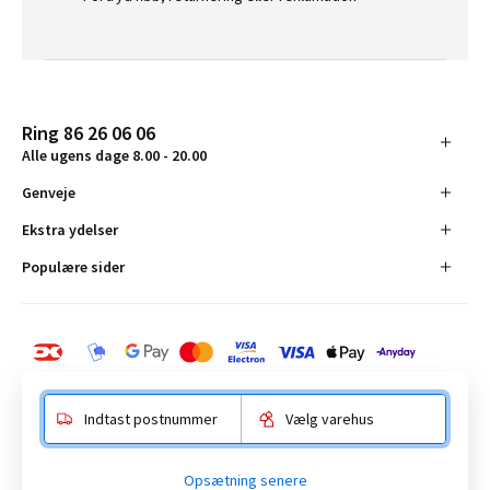
Ring 86 26 06 06
Alle ugens dage 8.00 - 20.00
Genveje
Ekstra ydelser
Populære sider
Indtast postnummer
Vælg varehus
BAUHAUS Danmark A/S:
Opsætning senere
Anelystparken 16, 8381 Tilst. CVR-nummer 19555305