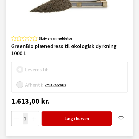
Skriv en anmeldelse
GreenBio plænedress til økologisk dyrkning
1000 L
Leveres til:
Afhent i:
Vælg varehus
1.613,00 kr.
Læg i kurven