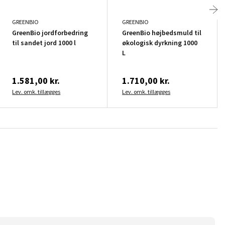
GREENBIO
GREENBIO
GreenBio jordforbedring
GreenBio højbedsmuld til
til sandet jord 1000 l
økologisk dyrkning 1000
L
1.581,00 kr.
1.710,00 kr.
Lev. omk. tillægges
Lev. omk. tillægges