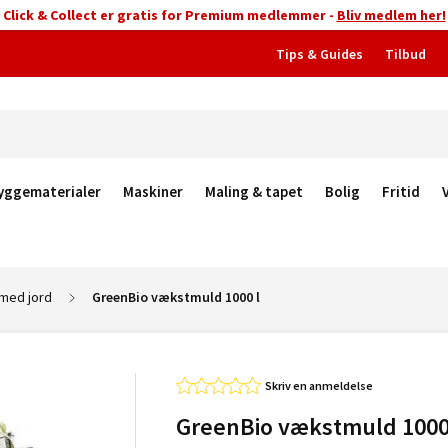
Click & Collect er gratis for Premium medlemmer -
Bliv medlem her!
Tips & Guides
Tilbud
yggematerialer
Maskiner
Maling & tapet
Bolig
Fritid
 med jord
GreenBio vækstmuld 1000 l
Skriv en anmeldelse
GreenBio vækstmuld 1000