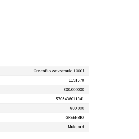
GreenBio vækstmuld 1000 l
1191578
800.000000
5705436011341
800.000
GREENBIO
Muldjord