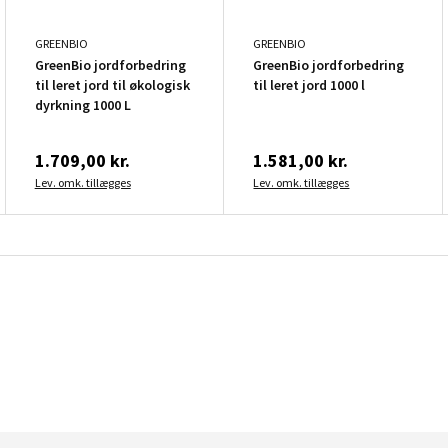
GREENBIO
GREENBIO
GreenBio jordforbedring
GreenBio jordforbedring
til leret jord til økologisk
til leret jord 1000 l
dyrkning 1000 L
1.709,00 kr.
1.581,00 kr.
Lev. omk. tillægges
Lev. omk. tillægges