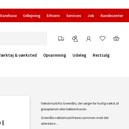
Varehuse
Udlejning
Erhverv
Services
Job
Kundecenter
Værktøj & værksted
Opvarmning
Udeleg
Restsalg
Vækstmuld fra GreenBio, der sørger for hurtig vækst af
græsplænen eller køkkenhaven.
GreenBio vækstmuld fræses sammen med det
 l
allerede e...