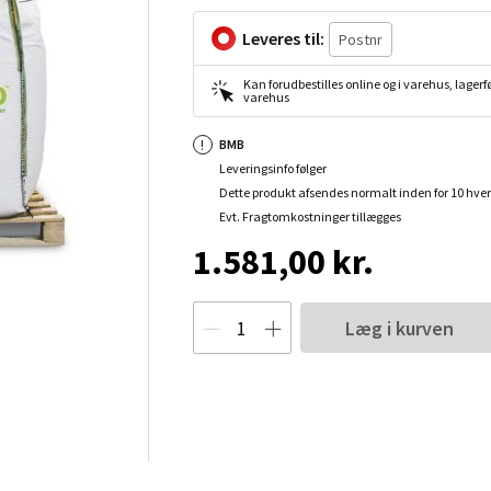
Leveres til:
Kan forudbestilles online og i varehus, lagerfø
varehus
BMB
Leveringsinfo følger
Dette produkt afsendes normalt inden for 10 hve
Evt. Fragtomkostninger tillægges
1.581,00 kr.
Læg i kurven