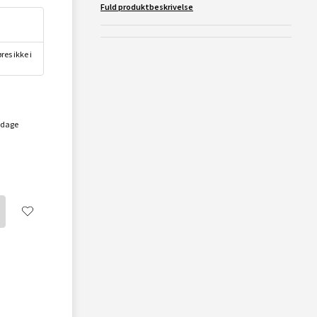
Fuld produktbeskrivelse
res ikke i
rdage