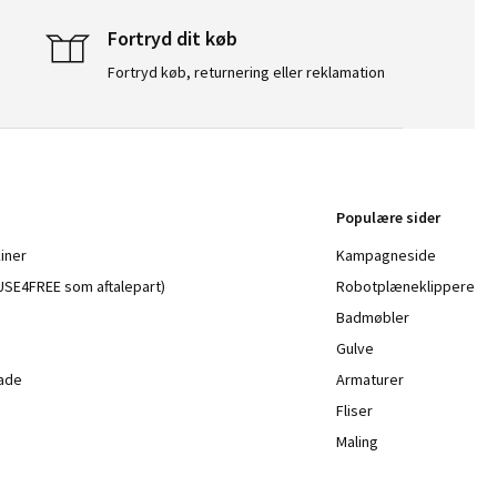
Fortryd dit køb
Fortryd køb, returnering eller reklamation
Populære sider
iner
Kampagneside
a USE4FREE som aftalepart)
Robotplæneklippere
Badmøbler
Gulve
lade
Armaturer
Fliser
Maling