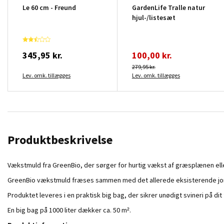
Le 60 cm - Freund
GardenLife Tralle natur
hjul-/listesæt
345,95 kr.
100,00 kr.
279,95 kr.
Lev. omk. tillægges
Lev. omk. tillægges
Produktbeskrivelse
Vækstmuld fra GreenBio, der sørger for hurtig vækst af græsplænen el
GreenBio vækstmuld fræses sammen med det allerede eksisterende jord, s
Produktet leveres i en praktisk big bag, der sikrer unødigt svineri på dit 
En big bag på 1000 liter dækker ca. 50 m².