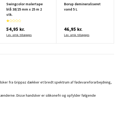
Swingcolor malertape
Borup demineraliseret
blå 38/25 mm x 25 m 2
vand 5 L
stk.
54,95 kr.
46,95 kr.
Lev. omk. tillægges
Lev. omk. tillægges
andsker fra Grippaz dækker et bredt spektrum af fødevareforarbejdning,
 hænderne. Disse handsker er silikonefri og opfylder følgende