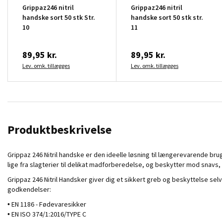
Grippaz246 nitril
Grippaz246 nitril
handske sort 50 stk Str.
handske sort 50 stk str.
10
11
89,95 kr.
89,95 kr.
Lev. omk. tillægges
Lev. omk. tillægges
Produktbeskrivelse
Grippaz 246 Nitril handske er den ideelle løsning til længerevarende b
lige fra slagterier til delikat madforberedelse, og beskytter mod snav
Grippaz 246 Nitril Handsker giver dig et sikkert greb og beskyttelse sel
godkendelser:
• EN 1186 - Fødevaresikker
• EN ISO 374/1:2016/TYPE C