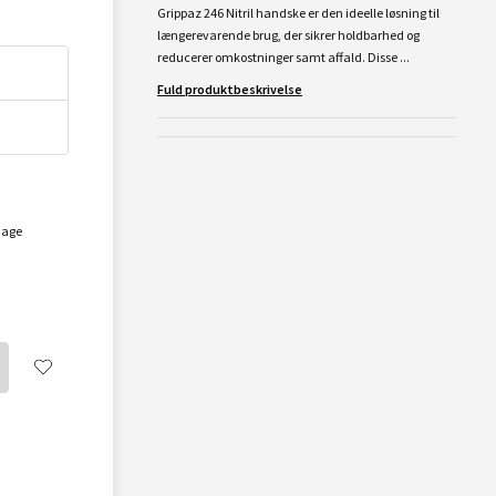
Grippaz 246 Nitril handske er den ideelle løsning til
længerevarende brug, der sikrer holdbarhed og
reducerer omkostninger samt affald. Disse ...
Fuld produktbeskrivelse
dage