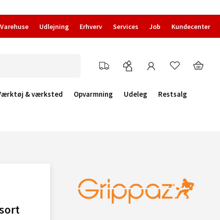
Varehuse
Udlejning
Erhverv
Services
Job
Kundecenter
Værktøj & værksted
Opvarmning
Udeleg
Restsalg
sort