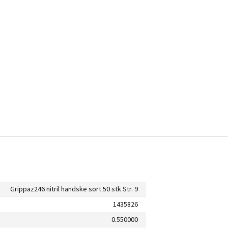
Grippaz246 nitril handske sort 50 stk Str. 9
1435826
0.550000