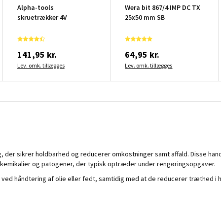
Alpha-tools
Wera bit 867/4 IMP DC TX
skruetrækker 4V
25x50 mm SB
141,95 kr.
64,95 kr.
Lev. omk. tillægges
Lev. omk. tillægges
rug, der sikrer holdbarhed og reducerer omkostninger samt affald. Disse h
s, kemikalier og patogener, der typisk optræder under rengøringsopgaver.
v ved håndtering af olie eller fedt, samtidig med at de reducerer træthed i