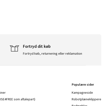
Fortryd dit køb
Fortryd køb, returnering eller reklamation
Populære sider
iner
Kampagneside
a USE4FREE som aftalepart)
Robotplæneklippere
Badmøbler