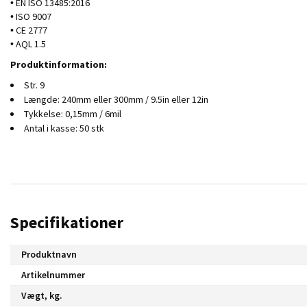
• EN ISO 13485:2016
• ISO 9007
• CE 2777
• AQL 1.5
Produktinformation:
Str. 9
Længde: 240mm eller 300mm / 9.5in eller 12in
Tykkelse: 0,15mm / 6mil
Antal i kasse: 50 stk
Specifikationer
Produktnavn
Artikelnummer
Vægt, kg.