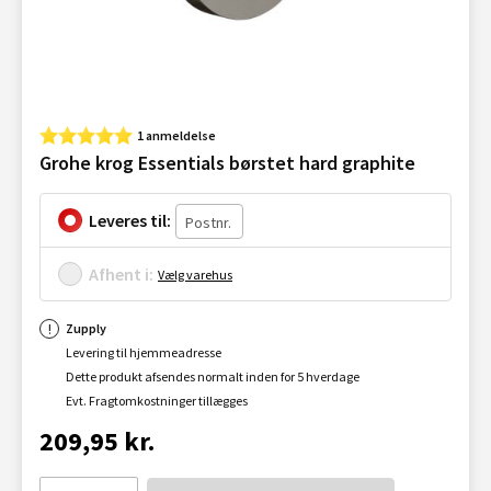
1 anmeldelse
Grohe krog Essentials børstet hard graphite
Leveres til:
Afhent i:
Vælg varehus
Zupply
Levering til hjemmeadresse
Dette produkt afsendes normalt inden for 5 hverdage
Evt. Fragtomkostninger tillægges
209,95 kr.