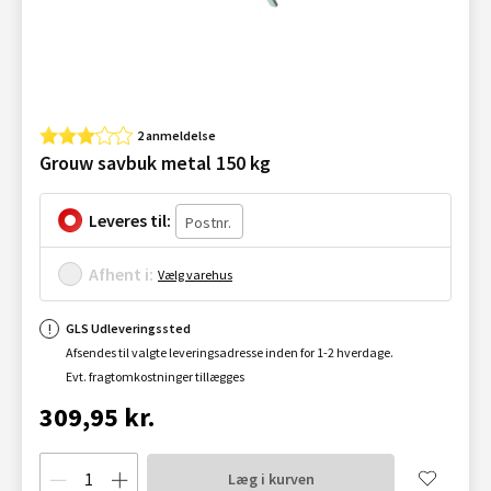
2 anmeldelse
Grouw savbuk metal 150 kg
Leveres til:
Afhent i:
Vælg varehus
GLS Udleveringssted
Afsendes til valgte leveringsadresse inden for 1-2 hverdage.
Evt. fragtomkostninger tillægges
309,95 kr.
Læg i kurven