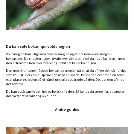
Du kan selv bekæmpe voldsneglen
Voldsneglen kan – ligesom dræbersneglen og andre uønskede snegle –
bekæmpes. Da sneglen ligger i dvale over vinteren, skal du have fat i den, mens
den er fremme hen over foråret og indtil det bliver koldt igen.
Den mest humane måde at bekæmpe sneglen på er, at du afliver den så hurtigt
som muligt. Her kan du fjerne den med en spade, klippe den over med en saks
eller placere sneglen på et hårdt underlag og træde på den. Det dør den af med
det samme.
Du kan også samle den ind og bortskaffe den. Så længe du sørger for, at sneglen
dør med det samme og ikke lider.
Andre guides