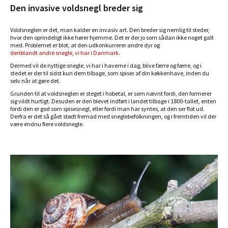
Den invasive voldsnegl breder sig
Voldsneglen er det, man kalder en invasiv art. Den breder sig nemlig til steder,
hvor den oprindeligt ikke hører hjemme. Det er der jo som sådan ikke noget galt
med. Problemet er blot, at den udkonkurrerer andre dyr og
deriblandt andre snegle, vi har i Danmark
.
Dermed vil de nyttige snegle, vi har i haverne i dag, blive færre og færre, og i
stedet er der til sidst kun dem tilbage, som spiser af din køkkenhave, inden du
selv når at gøre det.
Grunden til at voldsneglen er steget i hobetal, er som nævnt fordi, den formerer
sig vildt hurtigt. Desuden er den blevet indført i landet tilbage i 1800-tallet, enten
fordi den er god som spisesnegl, eller fordi man har syntes, at den ser flot ud.
Derfra er det så gået stødt fremad med sneglebefolkningen, og i fremtiden vil der
være endnu flere voldsnegle.