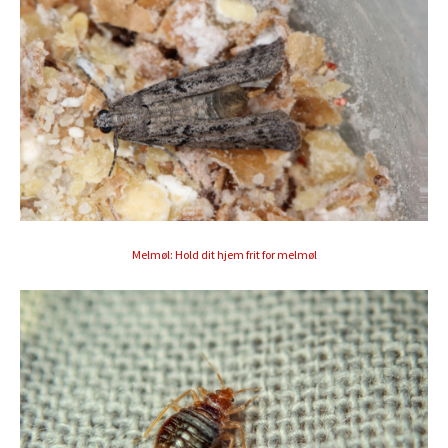
Melmøl: Hold dit hjem frit for melmøl