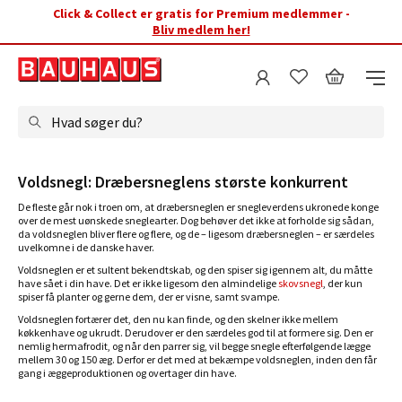
Click & Collect er gratis for Premium medlemmer -
Bliv medlem her!
Hvad søger du?
Voldsnegl: Dræbersneglens største konkurrent
De fleste går nok i troen om, at dræbersneglen er snegleverdens ukronede konge
over de mest uønskede sneglearter. Dog behøver det ikke at forholde sig sådan,
da voldsneglen bliver flere og flere, og de – ligesom dræbersneglen – er særdeles
uvelkomne i de danske haver.
Voldsneglen er et sultent bekendtskab, og den spiser sig igennem alt, du måtte
have sået i din have. Det er ikke ligesom den almindelige
skovsnegl
, der kun
spiser få planter og gerne dem, der er visne, samt svampe.
Voldsneglen fortærer det, den nu kan finde, og den skelner ikke mellem
køkkenhave og ukrudt. Derudover er den særdeles god til at formere sig. Den er
nemlig hermafrodit, og når den parrer sig, vil begge snegle efterfølgende lægge
mellem 30 og 150 æg. Derfor er det med at bekæmpe voldsneglen, inden den får
gang i æggeproduktionen og overtager din have.