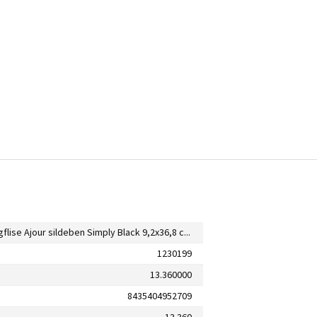
Gulv-/vægflise Ajour sildeben Simply Black 9,2x36,8 cm 0,65 m²
1230199
13.360000
8435404952709
13.360