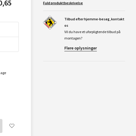
0,65
Fuld produktbeskrivelse
Tilbud efter hjemme-besøg, kontakt
os
Vil du have et uforpligtende tilbud på
montagen?
Flere oplysninger
dage