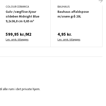
COLOUR CERAMICA
BAUHAUS
Gulv-/vægflise Ajour
Bauhaus affaldspose
sildeben Midnight Blue
m/snøre grå 20L
9,2x36,8 cm 0,65 m²
599,95 kr./M2
4,95 kr.
Lev. omk. tillægges
Lev. omk. tillægges
 alle rum i det private hjem.