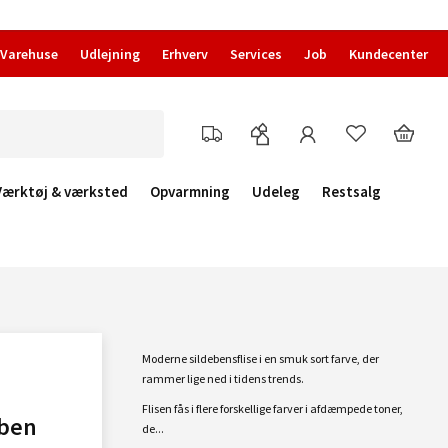
Varehuse
Udlejning
Erhverv
Services
Job
Kundecenter
Værktøj & værksted
Opvarmning
Udeleg
Restsalg
Moderne sildebensflise i en smuk sort farve, der
rammer lige ned i tidens trends.
Flisen fås i flere forskellige farver i afdæmpede toner,
eben
de...