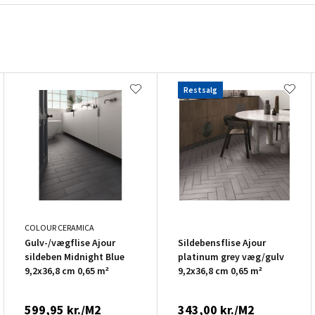
Restsalg
COLOUR CERAMICA
Gulv-/vægflise Ajour
Sildebensflise Ajour
sildeben Midnight Blue
platinum grey væg/gulv
9,2x36,8 cm 0,65 m²
9,2x36,8 cm 0,65 m²
599,95 kr./M2
343,00 kr./M2