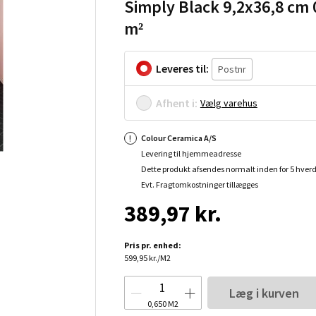
Simply Black 9,2x36,8 cm 
m²
Leveres til:
Afhent i:
Vælg varehus
Colour Ceramica A/S
Levering til hjemmeadresse
Dette produkt afsendes normalt inden for 5 hver
Evt. Fragtomkostninger tillægges
389,97 kr.
Pris pr. enhed:
599,95 kr./M2
Læg i kurven
0,650
M2