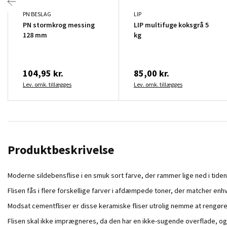
PN BESLAG
LIP
PN stormkrog messing
LIP multifuge koksgrå 5
128 mm
kg
104,95 kr.
85,00 kr.
Lev. omk. tillægges
Lev. omk. tillægges
Produktbeskrivelse
Moderne sildebensflise i en smuk sort farve, der rammer lige ned i tiden
Flisen fås i flere forskellige farver i afdæmpede toner, der matcher enhv
Modsat cementfliser er disse keramiske fliser utrolig nemme at rengøre
Flisen skal ikke imprægneres, da den har en ikke-sugende overflade, og d