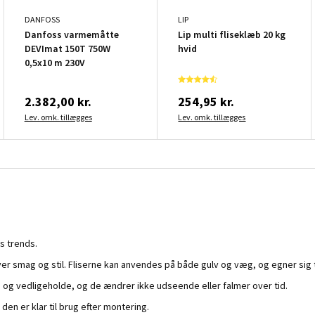
DANFOSS
LIP
Danfoss varmemåtte
Lip multi fliseklæb 20 kg
DEVImat 150T 750W
hvid
0,5x10 m 230V
2.382,00 kr.
254,95 kr.
Lev. omk. tillægges
Lev. omk. tillægges
s trends.
er smag og stil. Fliserne kan anvendes på både gulv og væg, og egner sig til
 og vedligeholde, og de ændrer ikke udseende eller falmer over tid.
en er klar til brug efter montering.