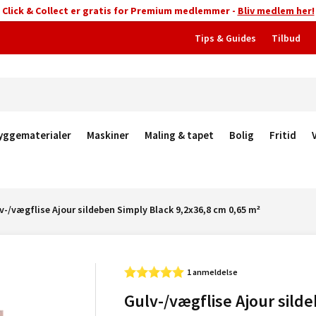
Click & Collect er gratis for Premium medlemmer -
Bliv medlem her!
Tips & Guides
Tilbud
yggematerialer
Maskiner
Maling & tapet
Bolig
Fritid
v-/vægflise Ajour sildeben Simply Black 9,2x36,8 cm 0,65 m²
1 anmeldelse
Gulv-/vægflise Ajour sild