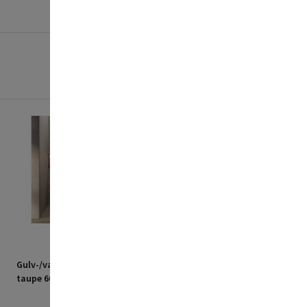
Gulv-/vægflise halen
Gulv-/vægflise halen
taupe 60x30 cm 1,44 m²
dark 60x30 cm 1,44 m²