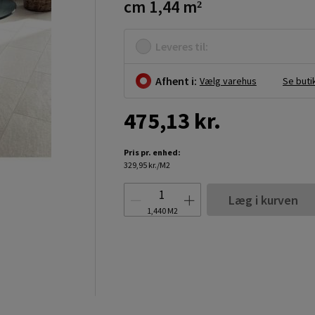
cm 1,44 m²
Leveres til:
Afhent i:
Vælg varehus
Se buti
475,13 kr.
Pris pr. enhed:
329,95 kr./M2
Læg i kurven
1,440
M2