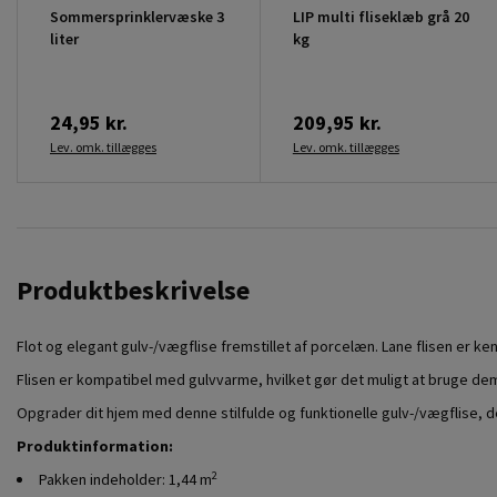
Sommersprinklervæske 3
LIP multi fliseklæb grå 20
liter
kg
24,95 kr.
209,95 kr.
Lev. omk. tillægges
Lev. omk. tillægges
Produktbeskrivelse
Flot og elegant gulv-/vægflise fremstillet af porcelæn. Lane flisen er k
Flisen er kompatibel med gulvvarme, hvilket gør det muligt at bruge dem 
Opgrader dit hjem med denne stilfulde og funktionelle gulv-/vægflise, 
Produktinformation:
2
Pakken indeholder: 1,44 m