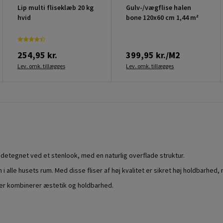
Lip multi fliseklæb 20 kg
Gulv-/vægflise halen
hvid
bone 120x60 cm 1,44 m²
254,95 kr.
399,95 kr./M2
Lev. omk. tillægges
Lev. omk. tillægges
endetegnet ved et stenlook, med en naturlig overflade struktur.
i alle husets rum. Med disse fliser af høj kvalitet er sikret høj holdbarhe
der kombinerer æstetik og holdbarhed.