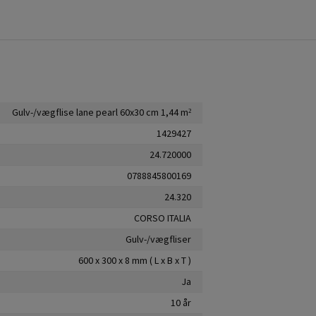
Gulv-/vægflise lane pearl 60x30 cm 1,44 m²
1429427
24.720000
0788845800169
24.320
CORSO ITALIA
Gulv-/vægfliser
600 x 300 x 8 mm ( L x B x T )
Ja
10 år