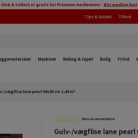
Click & Collect er gratis for Premium medlemmer -
Bliv medlem her!
Tips & Guides
Tilbud
yggematerialer
Maskiner
Maling & tapet
Bolig
Fritid
v-/vægflise lane pearl 60x30 cm 1,44 m²
Skriv en anmeldelse
Gulv-/vægflise lane pearl