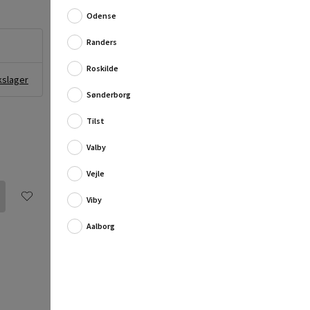
Flot og elegant gulv-/vægflise fremstillet af porcelæn.
Lane flisen er kendetegnet ved et stenlook, med en
Odense
naturlig overflade struktur.
Randers
Flis...
Roskilde
Fuld produktbeskrivelse
kslager
Sønderborg
Tilbud efter hjemme-besøg, kontakt
Tilst
os
Vil du have et uforpligtende tilbud på
Valby
montagen?
Flere oplysninger
Vejle
Viby
Aalborg