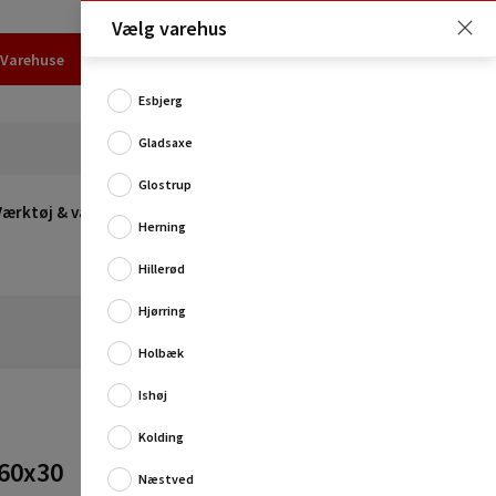
Vælg varehus
Varehuse
Udlejning
Erhverv
Services
Job
Kundecenter
Esbjerg
Gladsaxe
Glostrup
Værktøj & værksted
Opvarmning
Udeleg
Restsalg
Herning
Hillerød
Hjørring
Holbæk
Ishøj
Kolding
 60x30
Næstved