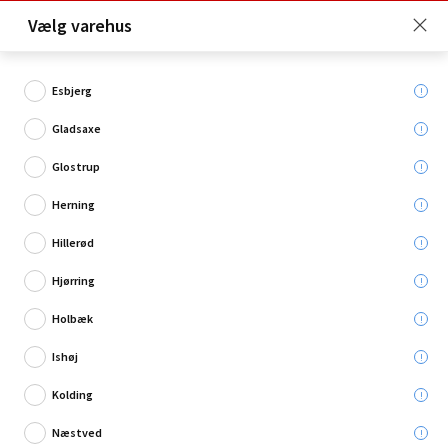
Click & Collect er gratis for Premium medlemmer -
Vælg varehus
Bliv medlem her!
Esbjerg
Gladsaxe
Hvad søger du?
Glostrup
Gulv- & vægfliser
Herning
Hillerød
Restsalg
Hjørring
Holbæk
Ishøj
Kolding
Næstved