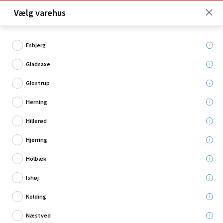
Click & Collect er gratis for Premium medlemmer -
Vælg varehus
Bliv medlem her!
Esbjerg
Gladsaxe
Hvad søger du?
Glostrup
Hammere
Herning
Hillerød
Restsalg
Hjørring
Holbæk
Ishøj
Kolding
Næstved