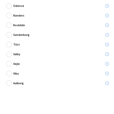
Odense
Randers
Roskilde
1 anmeldelse
Sønderborg
Gummihammer 90 mm
Tilst
Leveres til:
Valby
Afhent i:
Vælg varehus
Se butikslager
Vejle
Viby
50,00 kr.
Aalborg
Læg i kurven