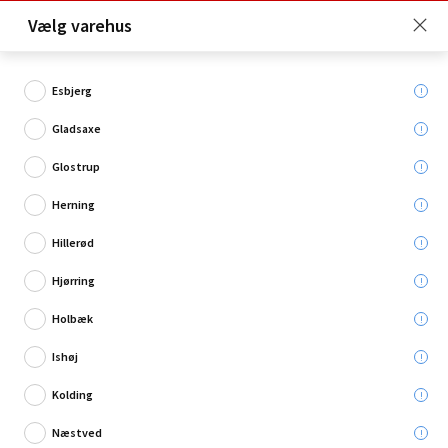
Click & Collect er gratis for Premium medlemmer -
Vælg varehus
Bliv medlem her!
Esbjerg
Gladsaxe
Hvad søger du?
Glostrup
Svejsning & lodning
Herning
Hillerød
Restsalg
Hjørring
Holbæk
Ishøj
Kolding
Næstved