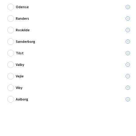
Odense
Randers
Roskilde
1 anmeldelse
Sønderborg
Gys svejsehandsker Pro TIG størrelse 10
Tilst
Valby
Leveres til:
Vejle
Viby
Afhent i:
Vælg varehus
Se butikslager
Aalborg
169,95 kr.
Læg i kurven