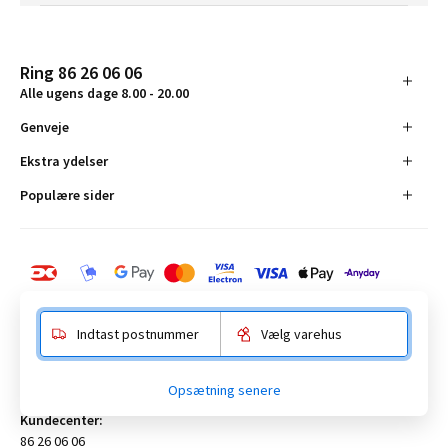
Ring 86 26 06 06
Alle ugens dage 8.00 - 20.00
Genveje
Ekstra ydelser
Populære sider
Indtast postnummer
Vælg varehus
BAUHAUS Danmark A/S:
Opsætning senere
Anelystparken 16, 8381 Tilst. CVR-nummer 19555305
Kundecenter:
86 26 06 06