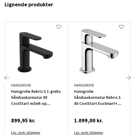
Lignende produkter
HANSGROHE
HANSGROHE
Hansgrohe Rebris S 1-grebs
Hansgrohe
håndvaskarmatur 80
håndvaskarmatur Rebris S
CoolStart m/løft-op
80 CoolStart EcoSmart+
bundventil sort
m/bundventil krom
899,95 kr.
1.099,00 kr.
Lev. omk. tillægges
Lev. omk. tillægges