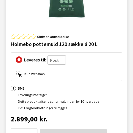
Skriv en anmeldelse
Holmebo pottemuld 120 sække á 20 L
Leveres til:
Kun webshop
BMB
Leveringsinfo følger
Dette produkt afsendes normalt inden for 10 hverdage
Evt. Fragtomkostninger tillægges
2.899,00 kr.