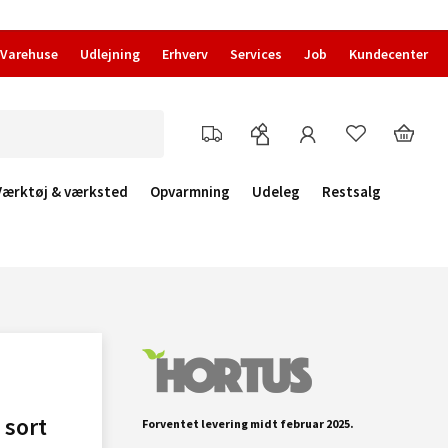
Varehuse
Udlejning
Erhverv
Services
Job
Kundecenter
Værktøj & værksted
Opvarmning
Udeleg
Restsalg
 sort
Forventet levering midt februar 2025.