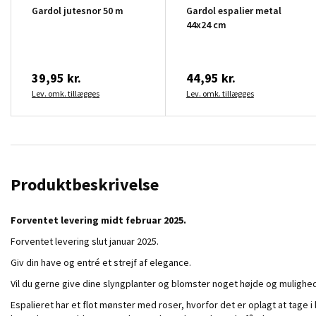
Gardol jutesnor 50 m
Gardol espalier metal
44x24 cm
39,95 kr.
44,95 kr.
Lev. omk. tillægges
Lev. omk. tillægges
Produktbeskrivelse
Forventet levering midt februar 2025.
Forventet levering slut januar 2025.
Giv din have og entré et strejf af elegance.
Vil du gerne give dine slyngplanter og blomster noget højde og mulighed 
Espalieret har et flot mønster med roser, hvorfor det er oplagt at tage