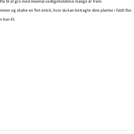
tte til at gro med minimal vedligeholdelse mange år frem.
men og skabe en flot entré, hvor du kan betragte dine planter i fuldt flor.
r kun ét.