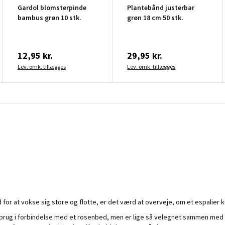
Gardol blomsterpinde
Plantebånd justerbar
bambus grøn 10 stk.
grøn 18 cm 50 stk.
12,95 kr.
29,95 kr.
Lev. omk. tillægges
Lev. omk. tillægges
for at vokse sig store og flotte, er det værd at overveje, om et espalier k
 i brug i forbindelse med et rosenbed, men er lige så velegnet sammen med 