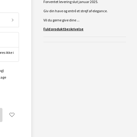
Forventet levering slut januar 2025.
Giv din have og entré et strejf af elegance.
Vil du gerne give dine ...
Fuld produktbeskrivelse
res ikke i
ng)
dage