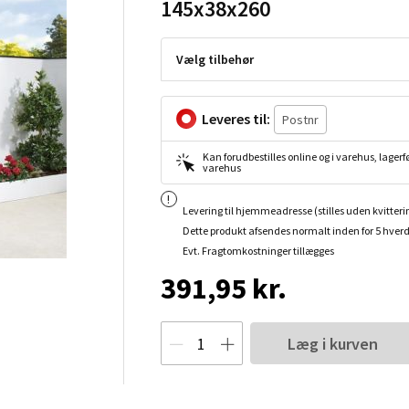
145x38x260
Vælg tilbehør
Leveres til:
Kan forudbestilles online og i varehus, lagerfø
varehus
Levering til hjemmeadresse (stilles uden kvitteri
Dette produkt afsendes normalt inden for 5 hver
Evt. Fragtomkostninger tillægges
391,95 kr.
Læg i kurven