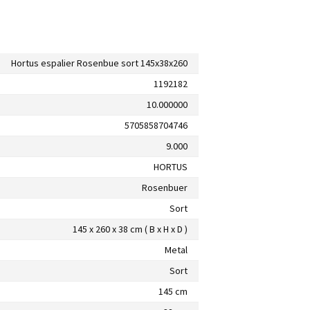
Hortus espalier Rosenbue sort 145x38x260
1192182
10.000000
5705858704746
9.000
HORTUS
Rosenbuer
Sort
145 x 260 x 38 cm ( B x H x D )
Metal
Sort
145 cm