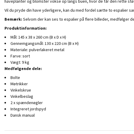
haveplanter og blomster vokse op langs buen, hvor de får den rette stø
Vil du pryde din have yderligere, kan du med fordel sætte to espalier sam
Bemærk:
Selvom der kan ses to espalier på flere billeder, medfølger de
Produktinformation:
Mål: 145 x 38 x 260 cm (B x D x H)
Gennemgangsmål: 130 x 220 cm (B x H)
Materiale: pulverlakeret metal
Farve: sort
Vægt: 9 kg
Medfølgende dele:
Bolte
Møtrikker
Vinkelskrue
Vinkelbeslag
2 x spændenøgler
Integreret jordspyd
Dansk manual