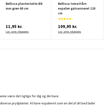
Bellissa plantestøtte Ø8
Bellissa tomattårn
mm grøn 60 cm
espalier galvaniseret 120
cm
11,95 kr.
109,95 kr.
Lev. omk. tillægges
Lev. omk. tillægges
unne være det rigtige for dig og din have.
diverse prydplanter. At have espalieret som en del af dit bed lader