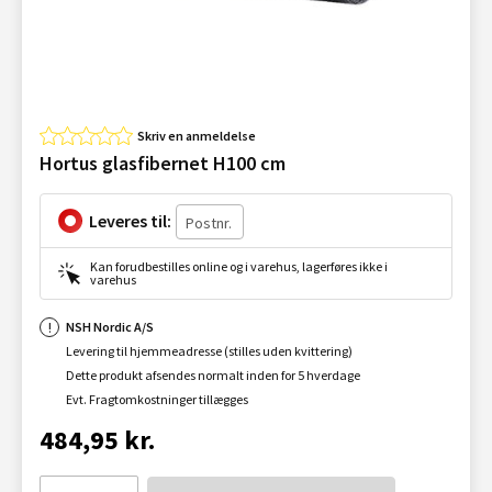
Skriv en anmeldelse
Hortus glasfibernet H100 cm
Leveres til:
Kan forudbestilles online og i varehus, lagerføres ikke i
varehus
NSH Nordic A/S
Levering til hjemmeadresse (stilles uden kvittering)
Dette produkt afsendes normalt inden for 5 hverdage
Evt. Fragtomkostninger tillægges
484,95 kr.