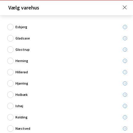
Click & Collect er gratis for Premium medlemmer -
Vælg varehus
Bliv medlem her!
Esbjerg
Gladsaxe
Hvad søger du?
Glostrup
Komposithegn
Herning
Hillerød
Hjørring
Holbæk
Ishøj
Kolding
Næstved