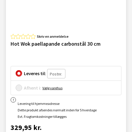
Skriv en anmeldelse
Hot Wok paellapande carbonstål 30 cm
Leveres til:
Afhent i:
Vælg varehus
Levering til hjemmeadresse
Dette produkt afsendes normalt inden for 5 hverdage
Evt. Fragtomkostninger tillægges
329,95 kr.