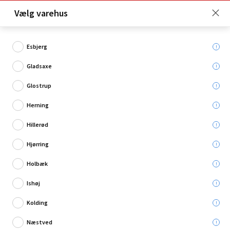
Click & Collect er gratis for Premium medlemmer -
Vælg varehus
Bliv medlem her!
Esbjerg
Gladsaxe
Hvad søger du?
Glostrup
Hammere
Herning
Hillerød
Hjørring
Holbæk
Ishøj
Kolding
Næstved