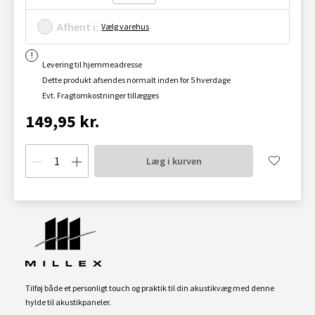
Afhent i:
Vælg varehus
Levering til hjemmeadresse
Dette produkt afsendes normalt inden for 5 hverdage
Evt. Fragtomkostninger tillægges
149,95 kr.
Læg i kurven
Tilføj både et personligt touch og praktik til din akustikvæg med denne
hylde til akustikpaneler.