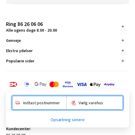
Ring 86 26 06 06
Alle ugens dage 8.00 - 20.00
Genveje
Ekstra ydelser
Populære sider
Indtast postnummer
Vælg varehus
BAUHAUS Danmark A/S:
Opsætning senere
Anelystparken 16, 8381 Tilst. CVR-nummer 19555305
Kundecenter:
86 26 06 06