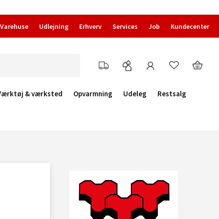
Varehuse
Udlejning
Erhverv
Services
Job
Kundecenter
Værktøj & værksted
Opvarmning
Udeleg
Restsalg