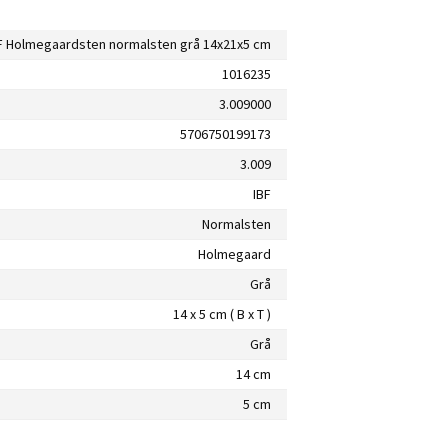
F Holmegaardsten normalsten grå 14x21x5 cm
1016235
3.009000
5706750199173
3.009
IBF
Normalsten
Holmegaard
Grå
14 x 5 cm ( B x T )
Grå
14 cm
5 cm