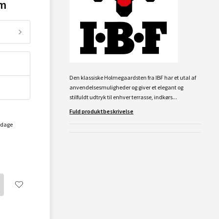
cm
Den klassiske Holmegaardsten fra IBF har et utal af
anvendelsesmuligheder og giver et elegant og
stilfuldt udtryk til enhver terrasse, indkørs...
Fuld produktbeskrivelse
rdage