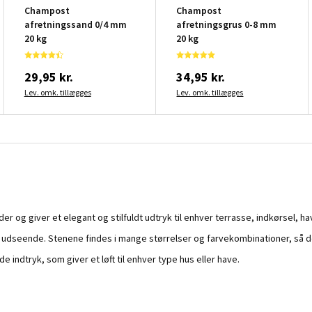
Champost
Champost
afretningssand 0/4 mm
afretningsgrus 0-8 mm
20 kg
20 kg
29,95 kr.
34,95 kr.
Lev. omk. tillægges
Lev. omk. tillægges
 og giver et elegant og stilfuldt udtryk til enhver terrasse, indkørsel, hav
kt udseende. Stenene findes i mange størrelser og farvekombinationer, så de
indtryk, som giver et løft til enhver type hus eller have.