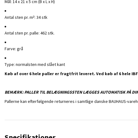
Mål: 14 x 21 x 5 cm (B x L x H)
Antal sten pr. m²: 34 stk
Antal sten pr. palle: 462 stk.
Farve: grå
Type: normalsten med slået kant
Køb af over 6 hele paller er fragtfrit leveret. Ved køb af 6 hele IBF
BEMÆRK: PALLER TIL BELÆGNINGSSTEN LÆGGES AUTOMATISK PÅ DI
Pallerne kan efterfølgende returneres i samtlige danske BAUHAUS-varehus
Specifikationer