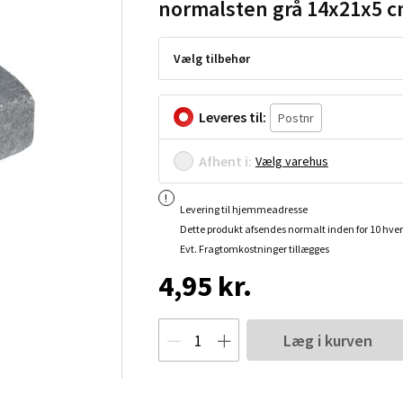
normalsten grå 14x21x5 
Vælg tilbehør
Leveres til:
Afhent i:
Vælg varehus
Levering til hjemmeadresse
Dette produkt afsendes normalt inden for 10 hve
Evt. Fragtomkostninger tillægges
4,95 kr.
Læg i kurven