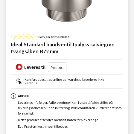
Skriv en anmeldelse
Ideal Standard bundventil Ipalyss salviegrøn
tvangsåben Ø72 mm
Leveres til:
Kan forudbestilles online og i varehus, lagerføres ikke i
varehus
Ahlsell
Leveringsinfo følger. Palleleveringer kan i visse tilfælde stilles på
leveringsadressen uden kvittering, hvis chaufføren vurderer det som
forsvarligt.
Dette produkt afsendes normalt inden for 5 hverdage
Evt. Fragtomkostninger tillægges