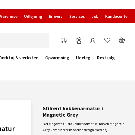
Varehuse
Udlejning
Erhverv
Services
Job
Kundecenter
Værktøj & værksted
Opvarmning
Udeleg
Restsalg
Stilrent køkkenarmatur i
Magnetic Grey
Det elegante Gusto køkkenarmatur i farven Magnetic
matur
Grey kombinerer moderne design med høj