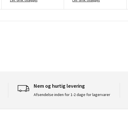
Lev. omk. tillægges
Lev. omk. tillægges
Nem og hurtig levering
Afsendelse inden for 1-2 dage for lagervarer