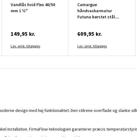
Vandlås hvid Flex 40/50
Camargue
mm 1 ½"
håndvaskarmatur
Futuna børstet stål
m/bundventil
149,95 kr.
609,95 kr.
Lev. omk. tillægges
Lev. omk. tillægges
rne design med høj funktionalitet. Den stilrene overflade og slanke silhue
el installation. FirmaFlow-teknologien garanterer præcis temperaturstyring 