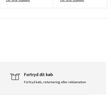
Lev. omk. tillægges
Lev. omk. tillægges
Fortryd dit køb
Fortryd køb, returnering eller reklamation