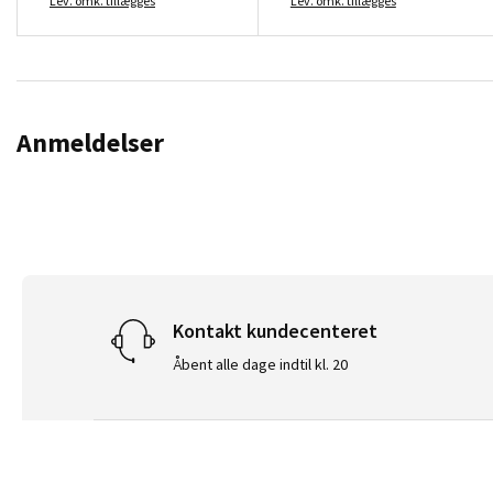
Lev. omk. tillægges
Lev. omk. tillægges
Anmeldelser
Kontakt kundecenteret
Åbent alle dage indtil kl. 20