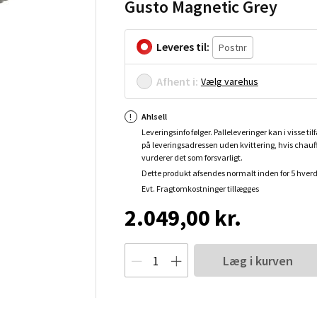
Gusto Magnetic Grey
Leveres til:
Afhent i:
Vælg varehus
Ahlsell
Leveringsinfo følger. Palleleveringer kan i visse tilf
på leveringsadressen uden kvittering, hvis chauf
vurderer det som forsvarligt.
Dette produkt afsendes normalt inden for 5 hver
Evt. Fragtomkostninger tillægges
2.049,00 kr.
Læg i kurven