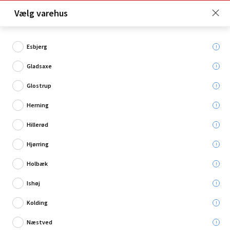
Click & Collect er gratis for Premium medlemmer -
Vælg varehus
Bliv medlem her!
Esbjerg
Gladsaxe
Hvad søger du?
Glostrup
Smartphonetilbehør
Herning
Hillerød
Hjørring
Holbæk
Ishøj
Kolding
Næstved