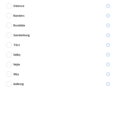
Odense
Randers
Roskilde
9 anmeldelse
Sønderborg
Ifö toilet Cera m/skjult s-lås
Tilst
Valby
Leveres til:
Vejle
Viby
Afhent i:
Vælg varehus
Se butikslager
Aalborg
1.399,00 kr.
Læg i kurven