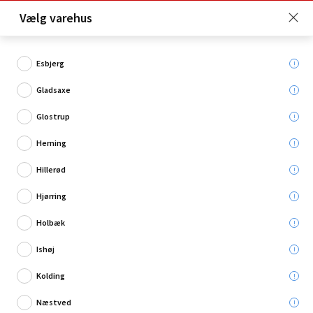
Click & Collect er gratis for Premium medlemmer -
Vælg varehus
Bliv medlem her!
Esbjerg
Gladsaxe
Hvad søger du?
Glostrup
Gulvmonterede toiletter
Herning
Hillerød
Hjørring
Holbæk
Ishøj
Kolding
Næstved