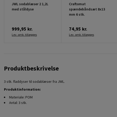
JWL sodablæser 2 1,2L
Craftomat
med ståldyse
spændebåndsæt 8x13
mm 6 stk.
999,95 kr.
74,95 kr.
Lev. omk. tillægges
Lev. omk. tillægges
Produktbeskrivelse
3 stk. fladdyser til sodablæser fra JWL.
Produktinformation:
Materiale: POM
Antal: 3 stk.