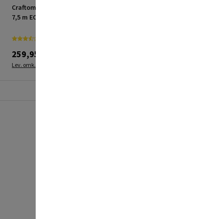
Craftomat trykluftslange
Camargue toiletsæde
7,5 m ECO Ø6 mm
Norden hvid med Soft
close
259,95 kr.
309,95 kr.
Lev. omk. tillægges
Lev. omk. tillægges