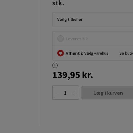
stk.
Vælg tilbehør
Leveres til:
Afhent i:
Vælg varehus
Se buti
139,95 kr.
Læg i kurven