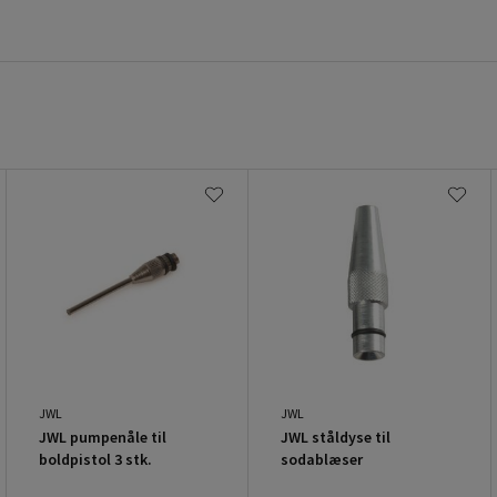
JWL
JWL
JWL pumpenåle til
JWL ståldyse til
boldpistol 3 stk.
sodablæser