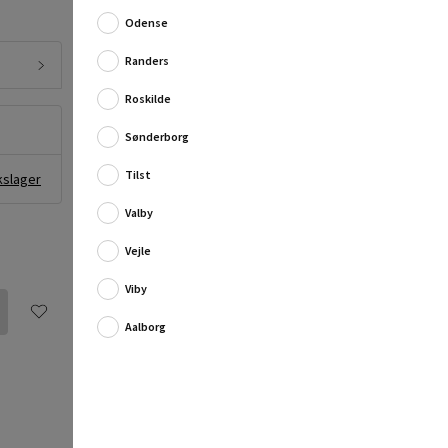
Fuld produktbeskrivelse
Odense
Randers
Roskilde
Sønderborg
Tilst
kslager
Valby
Vejle
Viby
Aalborg