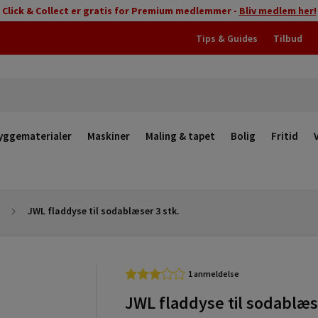
Click & Collect er gratis for Premium medlemmer -
Bliv medlem her!
Tips & Guides
Tilbud
yggematerialer
Maskiner
Maling & tapet
Bolig
Fritid
JWL fladdyse til sodablæser 3 stk.
1 anmeldelse
JWL fladdyse til sodablæs