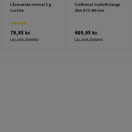
Låsevæske normal 5 g -
Craftomat trykluftslange
Loctite
25m ECO Ø6 mm
79,95 kr.
489,95 kr.
Lev. omk. tillægges
Lev. omk. tillægges