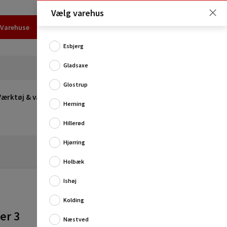
Vælg varehus
Varehuse
Udlejning
Erhverv
Services
Job
Kundecenter
Esbjerg
Gladsaxe
Glostrup
Værktøj & værksted
Opvarmning
Udeleg
Restsalg
Herning
Hillerød
Hjørring
Holbæk
Ishøj
3 stk. fladdyser til sodablæser fra JWL.
Produktinformation:
Kolding
Materiale: POM
er 3
Næstved
Antal: 3 stk.