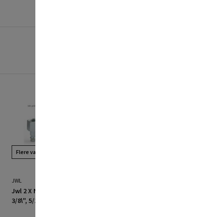
Flere valgmuligheder
JWL
JWL
Jwl 2 X Nippel 1/2\", 1/4\",
JWL sodablæser 2 1,2L
3/8\", 5/16\"
med ståldyse