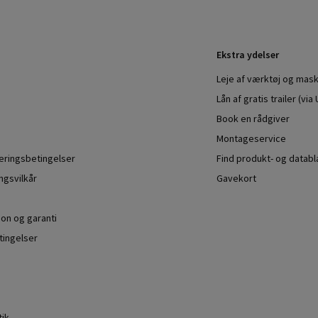
Ekstra ydelser
Leje af værktøj og mask
Lån af gratis trailer (vi
Book en rådgiver
Montageservice
veringsbetingelser
Find produkt- og datab
ngsvilkår
Gavekort
ion og garanti
ingelser
tik