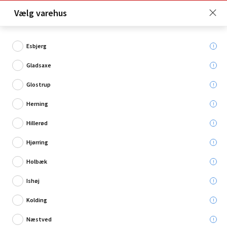
Click & Collect er gratis for Premium medlemmer -
Vælg varehus
Bliv medlem her!
Esbjerg
Gladsaxe
Hvad søger du?
Glostrup
Kompressorer
Herning
Hillerød
Hjørring
Holbæk
Ishøj
Kolding
Næstved