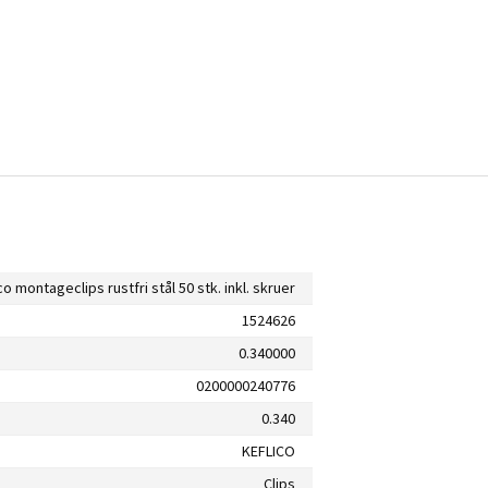
co montageclips rustfri stål 50 stk. inkl. skruer
1524626
0.340000
0200000240776
0.340
KEFLICO
Clips