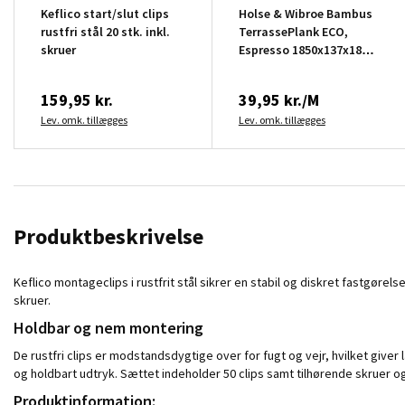
Keflico start/slut clips
Holse & Wibroe Bambus
rustfri stål 20 stk. inkl.
TerrassePlank ECO,
skruer
Espresso 1850x137x18
mm
159,95 kr.
39,95 kr./M
Lev. omk. tillægges
Lev. omk. tillægges
Produktbeskrivelse
Keflico montageclips i rustfrit stål sikrer en stabil og diskret fastgør
skruer.
Holdbar og nem montering
De rustfri clips er modstandsdygtige over for fugt og vejr, hvilket give
og holdbart udtryk. Sættet indeholder 50 clips samt tilhørende skruer 
Produktinformation: