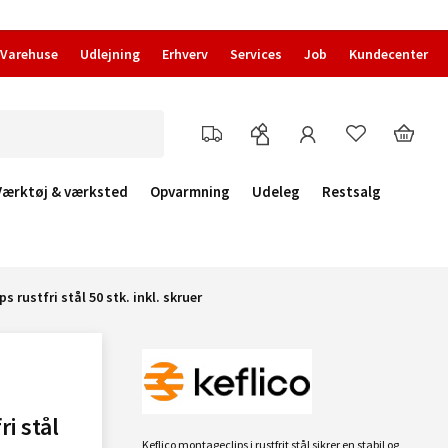
Varehuse
Udlejning
Erhverv
Services
Job
Kundecenter
Værktøj & værksted
Opvarmning
Udeleg
Restsalg
 rustfri stål 50 stk. inkl. skruer
i stål
Keflico montageclips i rustfrit stål sikrer en stabil og