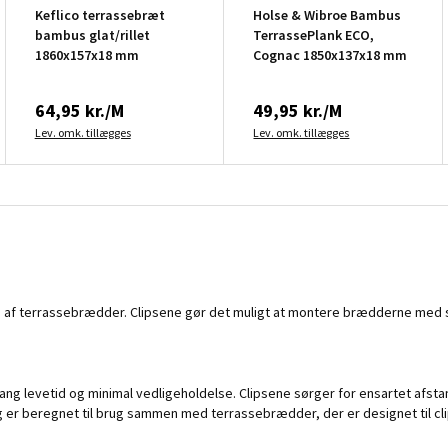
Keflico terrassebræt
Holse & Wibroe Bambus
bambus glat/rillet
TerrassePlank ECO,
1860x157x18 mm
Cognac 1850x137x18 mm
64,95 kr./M
49,95 kr./M
Lev. omk. tillægges
Lev. omk. tillægges
else af terrassebrædder. Clipsene gør det muligt at montere brædderne med s
r lang levetid og minimal vedligeholdelse. Clipsene sørger for ensartet afst
og er beregnet til brug sammen med terrassebrædder, der er designet til cl