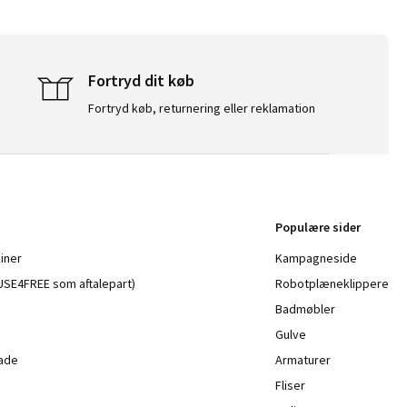
Fortryd dit køb
Fortryd køb, returnering eller reklamation
Populære sider
iner
Kampagneside
a USE4FREE som aftalepart)
Robotplæneklippere
Badmøbler
Gulve
lade
Armaturer
Fliser