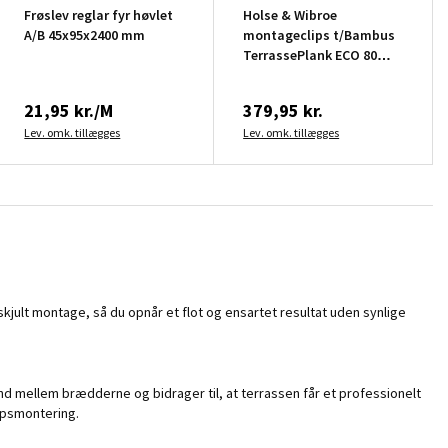
Frøslev reglar fyr høvlet
Holse & Wibroe
A/B 45x95x2400 mm
montageclips t/Bambus
TerrassePlank ECO 80
stk.
21,95 kr./M
379,95 kr.
Lev. omk. tillægges
Lev. omk. tillægges
kjult montage, så du opnår et flot og ensartet resultat uden synlige
and mellem brædderne og bidrager til, at terrassen får et professionelt
ipsmontering.