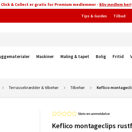
Click & Collect er gratis for Premium medlemmer -
Bliv medlem her!
Tips & Guides
Tilbud
yggematerialer
Maskiner
Maling & tapet
Bolig
Fritid
Terrassebrædder & tilbehør
Tilbehør
Keflico montageclips
Skriv en anmeldelse
Keflico montageclips rustfr