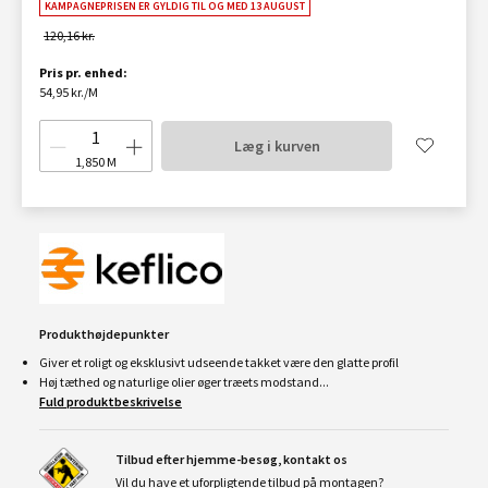
KAMPAGNEPRISEN ER GYLDIG TIL OG MED 13 AUGUST
120,16 kr.
Pris pr. enhed:
54,95 kr./M
Læg i kurven
1,850
M
Produkthøjdepunkter
Giver et roligt og eksklusivt udseende takket være den glatte profil
Høj tæthed og naturlige olier øger træets modstand...
Fuld produktbeskrivelse
Tilbud efter hjemme-besøg, kontakt os
Vil du have et uforpligtende tilbud på montagen?