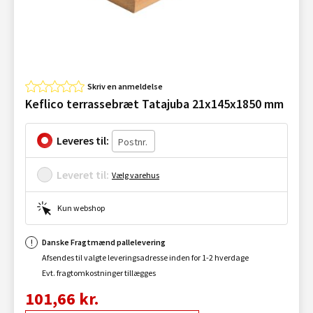
Skriv en anmeldelse
Keflico terrassebræt Tatajuba 21x145x1850 mm
Leveres til:
Leveret til:
Vælg varehus
Kun webshop
Danske Fragtmænd pallelevering
Afsendes til valgte leveringsadresse inden for 1-2 hverdage
Evt. fragtomkostninger tillægges
101,66 kr.