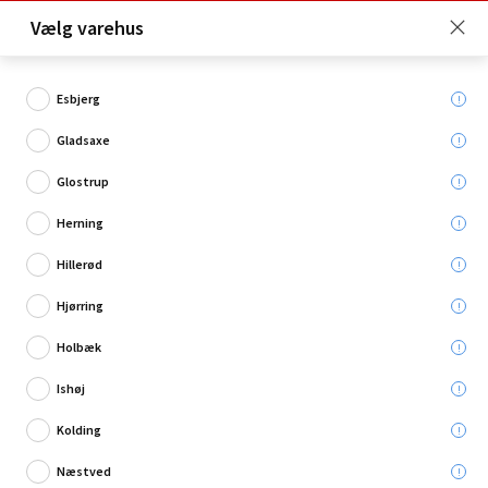
Click & Collect er gratis for Premium medlemmer -
Vælg varehus
Bliv medlem her!
Esbjerg
Gladsaxe
Hvad søger du?
Glostrup
Hængsler
Herning
Hillerød
Hjørring
Holbæk
Ishøj
Kolding
Næstved