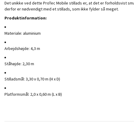
Det unikke ved dette ProTec Mobile stillads er, at det er forholdsvist 
derfor er nødvendigt med et stillads, som ikke fylder så meget.
Produktinformation:
Materiale: aluminium
Arbejdshøjde: 4,3 m
Ståhøjde: 2,30 m
Stilladsmål: 3,30 x 0,70 m (H x D)
Platformsmål: 2,0 x 0,60 m (L x B)