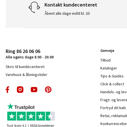
Kontakt kundecenteret
Åbent alle dage indtil kl. 20
Ring 86 26 06 06
Genveje
Alle ugens dage 8.00 - 20.00
Tilbud
Skriv til kundecenteret
Kataloger
Varehuse & åbningstider
Tips & Guides
Click & collect
Handels- og le
Fragt- og leveri
Fortryd dit køb
Retur, reklamat
Konkurrencebet
Trust Score:
4.3
84216
Anmeldelser