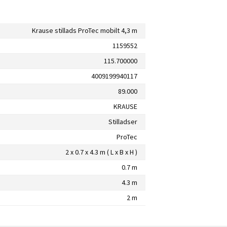
Krause stillads ProTec mobilt 4,3 m
1159552
115.700000
4009199940117
89.000
KRAUSE
Stilladser
ProTec
2 x 0.7 x 4.3 m ( L x B x H )
0.7 m
4.3 m
2 m