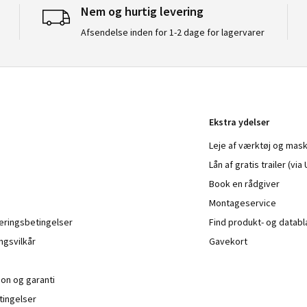
Nem og hurtig levering
Afsendelse inden for 1-2 dage for lagervarer
Ekstra ydelser
Leje af værktøj og mask
Lån af gratis trailer (vi
Book en rådgiver
Montageservice
veringsbetingelser
Find produkt- og datab
ngsvilkår
Gavekort
ion og garanti
ingelser