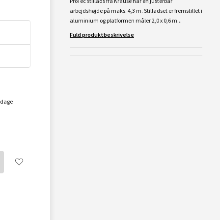
ProTec stillads fra Krause har en justerbar
arbejdshøjde på maks. 4,3 m. Stilladset er fremstillet i
aluminium og platformen måler 2,0 x 0,6 m...
Fuld produktbeskrivelse
rdage