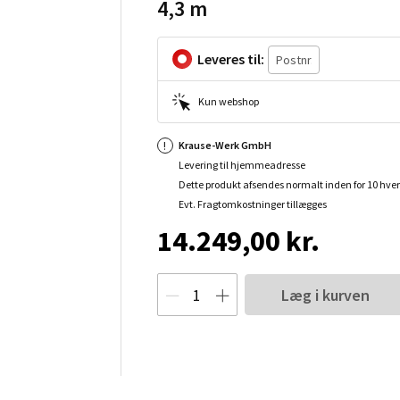
4,3 m
Leveres til:
Kun webshop
Krause-Werk GmbH
Levering til hjemmeadresse
Dette produkt afsendes normalt inden for 10 hve
Evt. Fragtomkostninger tillægges
14.249,00 kr.
Læg i kurven