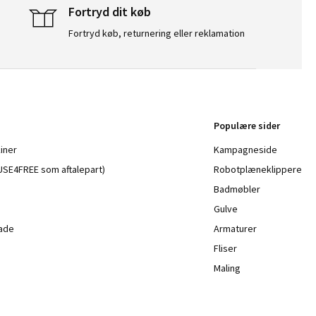
Fortryd dit køb
Fortryd køb, returnering eller reklamation
Populære sider
iner
Kampagneside
a USE4FREE som aftalepart)
Robotplæneklippere
Badmøbler
Gulve
lade
Armaturer
Fliser
Maling