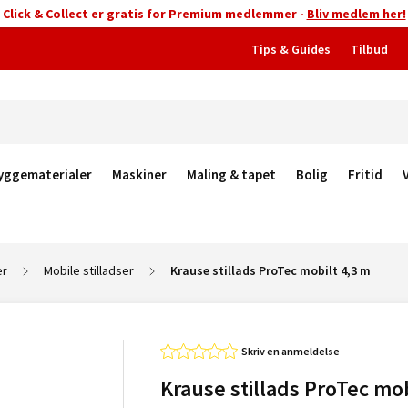
Click & Collect er gratis for Premium medlemmer -
Bliv medlem her!
Tips & Guides
Tilbud
yggematerialer
Maskiner
Maling & tapet
Bolig
Fritid
er
Mobile stilladser
Krause stillads ProTec mobilt 4,3 m
Skriv en anmeldelse
Krause stillads ProTec mob