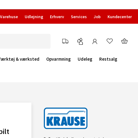
Varehuse
Udlejning
Erhverv
Services
Job
Kundecenter
Værktøj & værksted
Opvarmning
Udeleg
Restsalg
ilt