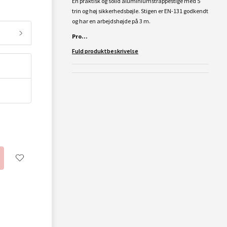
En praktisk og solid aluminiumstrappestige med 5
trin og høj sikkerhedsbøjle. Stigen er EN-131 godkendt
og har en arbejdshøjde på 3 m.
Pro...
Fuld produktbeskrivelse