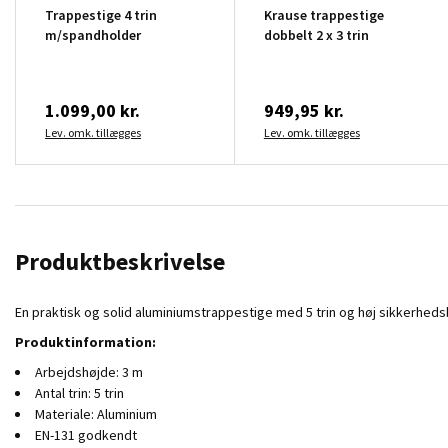
Trappestige 4 trin
Krause trappestige
m/spandholder
dobbelt 2 x 3 trin
1.099,00 kr.
949,95 kr.
Lev. omk. tillægges
Lev. omk. tillægges
Produktbeskrivelse
En praktisk og solid aluminiumstrappestige med 5 trin og høj sikkerheds
Produktinformation:
Arbejdshøjde: 3 m
Antal trin: 5 trin
Materiale: Aluminium
EN-131 godkendt