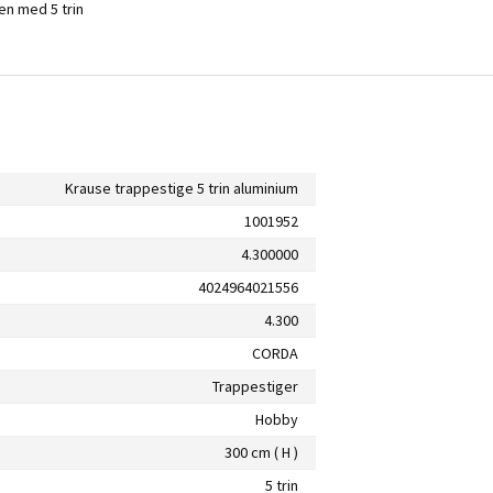
gen med 5 trin
Krause trappestige 5 trin aluminium
1001952
4.300000
4024964021556
4.300
CORDA
Trappestiger
Hobby
300 cm ( H )
5 trin