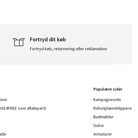
Fortryd dit køb
Fortryd køb, returnering eller reklamation
Populære sider
iner
Kampagneside
a USE4FREE som aftalepart)
Robotplæneklippere
Badmøbler
Gulve
lade
Armaturer