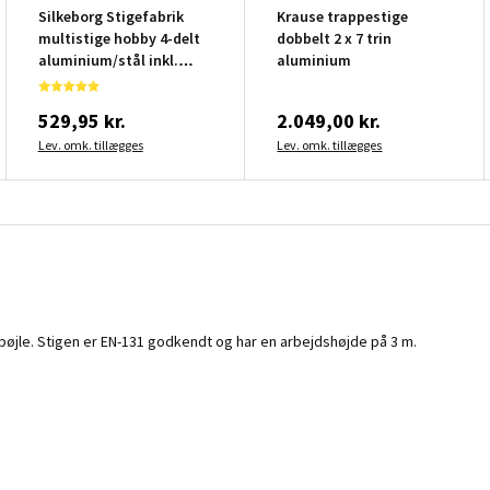
Silkeborg Stigefabrik
Krause trappestige
multistige hobby 4-delt
dobbelt 2 x 7 trin
aluminium/stål inkl.
aluminium
platform
529,95 kr.
2.049,00 kr.
Lev. omk. tillægges
Lev. omk. tillægges
bøjle. Stigen er EN-131 godkendt og har en arbejdshøjde på 3 m.