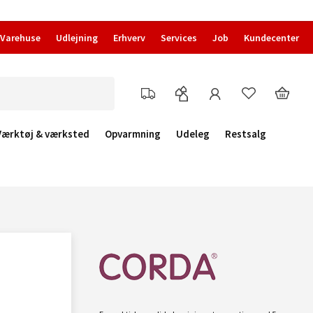
Varehuse
Udlejning
Erhverv
Services
Job
Kundecenter
Værktøj & værksted
Opvarmning
Udeleg
Restsalg