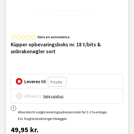
Skriv en anmeldelse
Küpper opbevaringsboks nr. 18 t/bits &
unbrakonøgler sort
Leveres til:
Afhent i:
Vælg varehus
Afsendes til valgte leveringsadresse inden for 1-2 hverdage.
Evt. fragtomkostninger tillægges
49,95 kr.