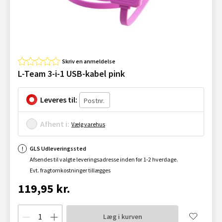
Skriv en anmeldelse
L-Team 3-i-1 USB-kabel pink
Leveres til:
Afhent i:
Vælg varehus
GLS Udleveringssted
Afsendes til valgte leveringsadresse inden for 1-2 hverdage.
Evt. fragtomkostninger tillægges
119,95 kr.
Læg i kurven