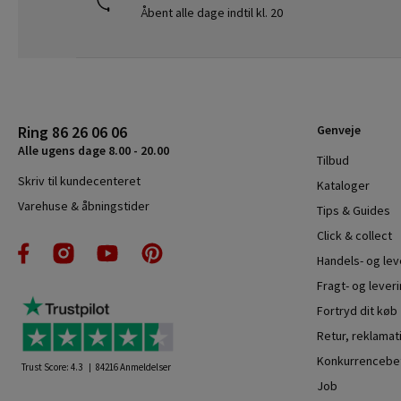
Åbent alle dage indtil kl. 20
Ring 86 26 06 06
Genveje
Alle ugens dage 8.00 - 20.00
Tilbud
Skriv til kundecenteret
Kataloger
Varehuse & åbningstider
Tips & Guides
Click & collect
Handels- og le
Fragt- og leveri
Fortryd dit køb
Retur, reklamat
Konkurrencebet
Trust Score:
4.3
84216
Anmeldelser
Job