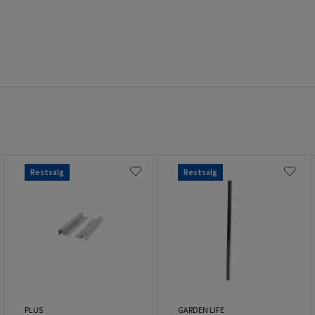
Restsalg
Restsalg
PLUS
GARDEN LIFE