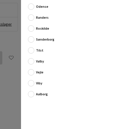
Odense
Fuld produktbeskrivelse
Randers
kslager
Roskilde
Sønderborg
Tilst
Valby
Vejle
Viby
Aalborg