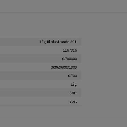
Låg til plasttønde 80 L
1167316
0.700000
3086960031909
0.700
Låg
Sort
Sort