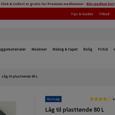
Click & Collect er gratis for Premium medlemmer -
Bliv medlem her!
Tips & Guides
Tilbud
yggematerialer
Maskiner
Maling & tapet
Bolig
Fritid
Låg til plasttønde 80 L
Restsalg
4
Låg til plasttønde 80 L