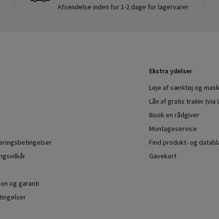
Afsendelse inden for 1-2 dage for lagervarer
Ekstra ydelser
Leje af værktøj og mask
Lån af gratis trailer (vi
Book en rådgiver
Montageservice
veringsbetingelser
Find produkt- og datab
ngsvilkår
Gavekort
ion og garanti
ingelser