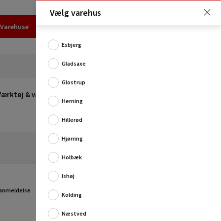
Vælg varehus
Varehuse
Udlejning
Erhverv
Services
Job
Kundecenter
Esbjerg
Gladsaxe
Glostrup
Værktøj & værksted
Opvarmning
Udeleg
Restsalg
Herning
Hillerød
Hjørring
Holbæk
Ishøj
Praktisk låg til 80 L plasttønde.
 anmeldelse
Produktinformation:
Kolding
Farve: sort
Næstved
Materiale: plast