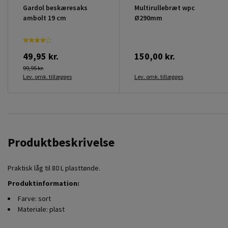
Gardol beskæresaks
Multirullebræt wpc
ambolt 19 cm
Ø290mm
49,95 kr.
150,00 kr.
99,95 kr.
Lev. omk. tillægges
Lev. omk. tillægges
Produktbeskrivelse
Praktisk låg til 80 L plasttønde.
Produktinformation:
Farve: sort
Materiale: plast