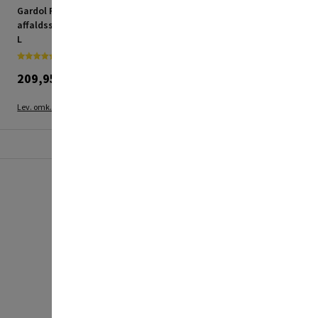
Gardol Pop-Up
Affaldssække
affaldssæk Premium 150
klar/transparent 49 MY
L
70x105 cm
209,95 kr.
24,95 kr.
Lev. omk. tillægges
Lev. omk. tillægges