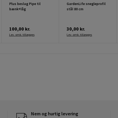
Plus beslag Pipe til
GardenLife snegleprofil
bænk+låg
stål 80 cm
100,00 kr.
30,00 kr.
Lev. omk. tillægges
Lev. omk. tillægges
Nem og hurtig levering