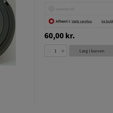
Leveres til:
Afhent i:
Vælg varehus
Se buti
60,00 kr.
Læg i kurven