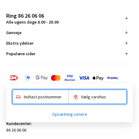
Ring 86 26 06 06
Alle ugens dage 8.00 - 20.00
Genveje
Ekstra ydelser
Populære sider
Indtast postnummer
Vælg varehus
BAUHAUS Danmark A/S:
Opsætning senere
Anelystparken 16, 8381 Tilst. CVR-nummer 19555305
Kundecenter:
86 26 06 06