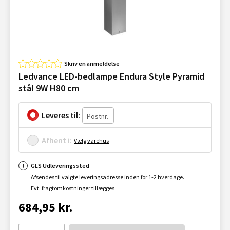
Skriv en anmeldelse
Ledvance LED-bedlampe Endura Style Pyramid
stål 9W H80 cm
Leveres til:
Afhent i:
Vælg varehus
GLS Udleveringssted
Afsendes til valgte leveringsadresse inden for 1-2 hverdage.
Evt. fragtomkostninger tillægges
684,95 kr.