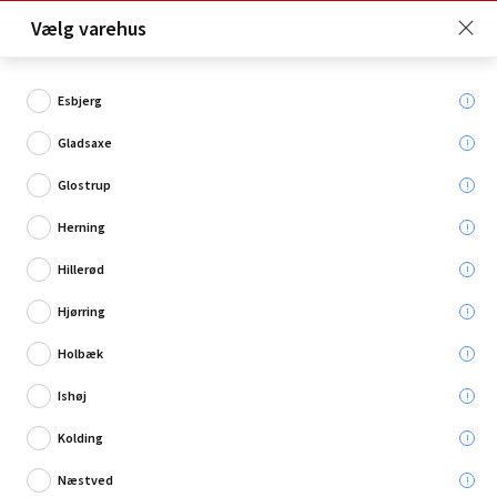
Click & Collect er gratis for Premium medlemmer -
Vælg varehus
Bliv medlem her!
Esbjerg
Gladsaxe
Hvad søger du?
Glostrup
Smartphonetilbehør
Herning
Hillerød
Køb 3 for 99,96 kr.
Hjørring
Holbæk
Ishøj
Kolding
Næstved