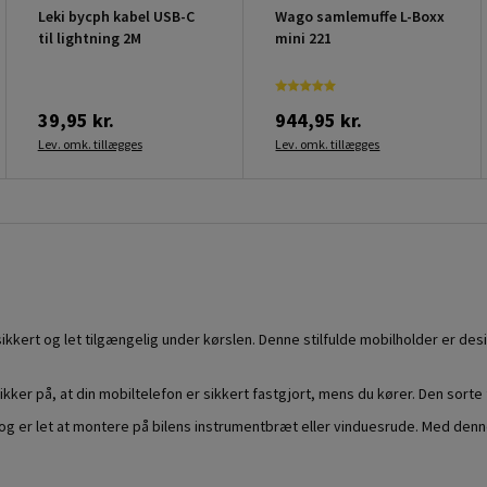
Leki bycph kabel USB-C
Wago samlemuffe L-Boxx
til lightning 2M
mini 221
39,95 kr.
944,95 kr.
Lev. omk. tillægges
Lev. omk. tillægges
il sikkert og let tilgængelig under kørslen. Denne stilfulde mobilholder er de
er på, at din mobiltelefon er sikkert fastgjort, mens du kører. Den sorte 
og er let at montere på bilens instrumentbræt eller vinduesrude. Med denne