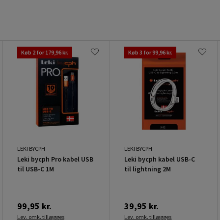
Køb 2 for 179,96 kr.
Køb 3 for 99,96 kr.
LEKI BYCPH
LEKI BYCPH
Leki bycph Pro kabel USB
Leki bycph kabel USB-C
til USB-C 1M
til lightning 2M
99,95 kr.
39,95 kr.
Lev. omk. tillægges
Lev. omk. tillægges