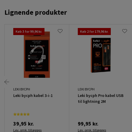
Lignende produkter
Køb 3 for 99,96 kr.
Køb 2 for 179,96 kr.
LEKI BYCPH
LEKI BYCPH
Leki bycph kabel 3-i-1
Leki bycph Pro kabel USB
til lightning 2M
39,95 kr.
99,95 kr.
Lev. omk. tillægges
Lev. omk. tillægges