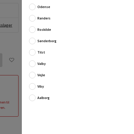
Odense
Randers
kslager
Roskilde
Sønderborg
Tilst
Valby
Vejle
Viby
Aalborg
nen til
ven.