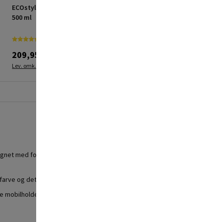
ECOstyle InsektFri spray
Schneider Electric
500 ml
spændingstester LED
Thorsman inkl. batteri
209,95 kr.
149,95 kr.
Lev. omk. tillægges
Lev. omk. tillægges
signet med fokus på både funktionalitet og æstetik, hvilket gør den til
farve og det elegante design passer perfekt til enhver bilindretning.
 mobilholder kan du nemt navigere, besvare opkald eller lytte til din