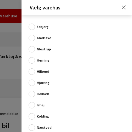
Vælg varehus
Varehuse
Udlejning
Erhverv
Services
Job
Kundecenter
Esbjerg
Gladsaxe
Glostrup
Værktøj & værksted
Opvarmning
Udeleg
Restsalg
Herning
Hillerød
Hjørring
Holbæk
Ishøj
Leki bycph mobilholder til bil er den ideelle løsning til
at holde din mobil sikkert og let tilgængelig under
 anmeldelse
Kolding
kørslen. Denne stilfulde mobilho...
 bil
Fuld produktbeskrivelse
Næstved