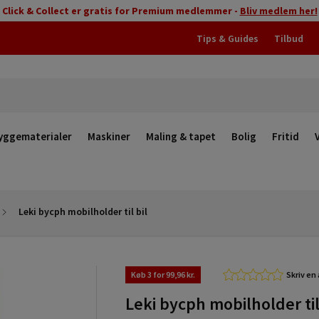
Click & Collect er gratis for Premium medlemmer -
Bliv medlem her!
Tips & Guides
Tilbud
yggematerialer
Maskiner
Maling & tapet
Bolig
Fritid
Leki bycph mobilholder til bil
Køb 3 for 99,96 kr.
Skriv en
Leki bycph mobilholder til