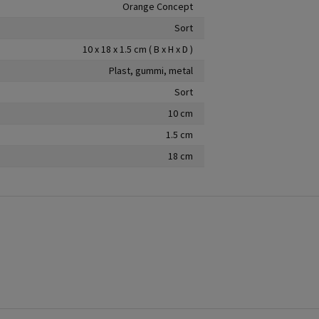
Orange Concept
Sort
10 x 18 x 1.5 cm ( B x H x D )
Plast, gummi, metal
Sort
10 cm
1.5 cm
18 cm