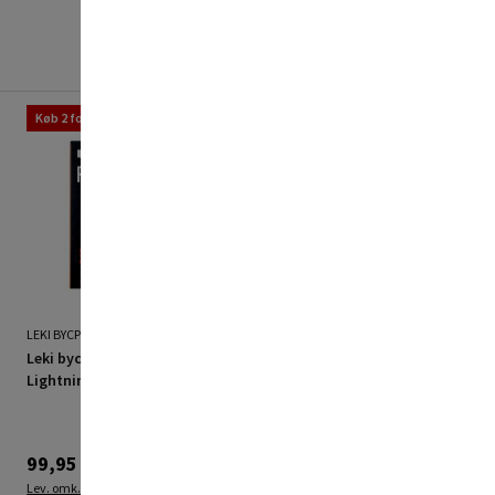
Køb 2 for 179,96 kr.
Restsalg
LEKI BYCPH
LEKI BYCPH
Leki bycph Pro adapter
Leki bycph Pro kabel USB
Lightning til MiniJack
til micro 2M
99,95 kr.
90,00 kr.
Lev. omk. tillægges
Lev. omk. tillægges