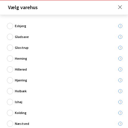
Click & Collect er gratis for Premium medlemmer -
Vælg varehus
Bliv medlem her!
Esbjerg
Gladsaxe
Hvad søger du?
Glostrup
Smartphonetilbehør
Herning
Hillerød
Køb 2 for 179,96 kr.
Hjørring
Holbæk
Ishøj
Kolding
Næstved