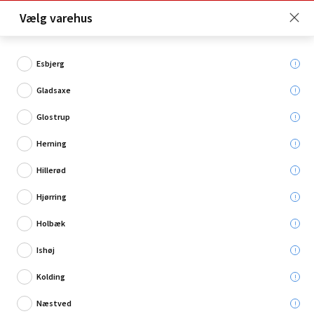
Click & Collect er gratis for Premium medlemmer -
Vælg varehus
Bliv medlem her!
Esbjerg
Gladsaxe
Hvad søger du?
Glostrup
Flisetilbehør
Herning
Hillerød
Hjørring
Holbæk
Ishøj
Kolding
Næstved