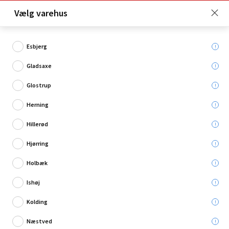
Click & Collect er gratis for Premium medlemmer -
Vælg varehus
Bliv medlem her!
Esbjerg
Gladsaxe
Hvad søger du?
Glostrup
Parketgulve
Herning
Hillerød
Restsalg
Hjørring
Holbæk
Ishøj
Kolding
Næstved