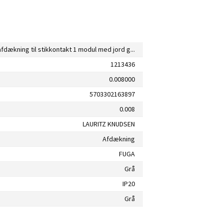
LK FUGA afdækning til stikkontakt 1 modul med jord grå
1213436
0.008000
5703302163897
0.008
LAURITZ KNUDSEN
Afdækning
FUGA
Grå
IP20
Grå