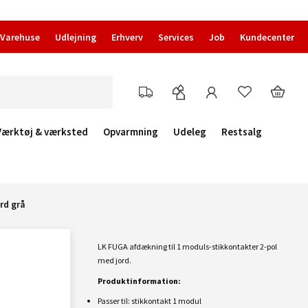
Varehuse
Udlejning
Erhverv
Services
Job
Kundecenter
Værktøj & værksted
Opvarmning
Udeleg
Restsalg
rd grå
LK FUGA afdækning til 1 moduls-stikkontakter 2-pol
med jord.
Produktinformation:
Passer til: stikkontakt 1 modul