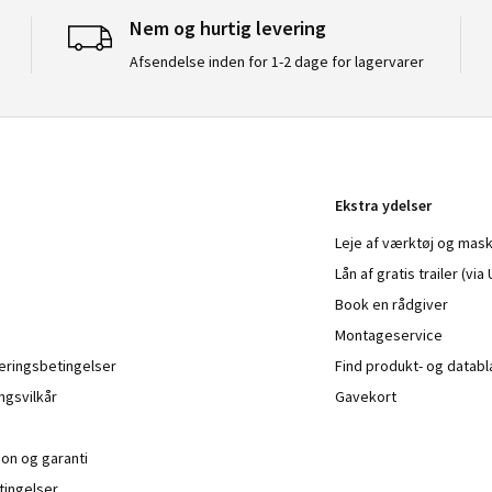
Nem og hurtig levering
Afsendelse inden for 1-2 dage for lagervarer
Ekstra ydelser
Leje af værktøj og mask
Lån af gratis trailer (vi
Book en rådgiver
Montageservice
veringsbetingelser
Find produkt- og datab
ngsvilkår
Gavekort
ion og garanti
ingelser