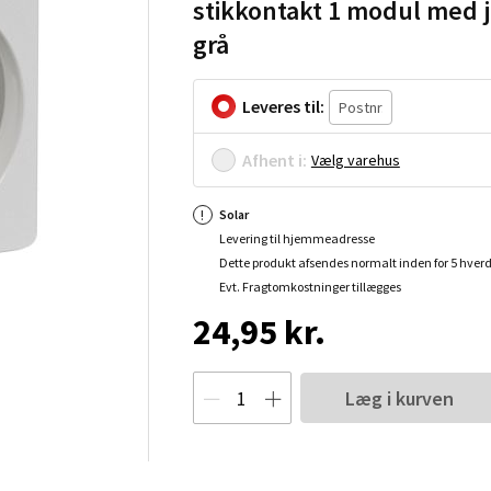
stikkontakt 1 modul med 
grå
Leveres til:
Afhent i:
Vælg varehus
Solar
Levering til hjemmeadresse
Dette produkt afsendes normalt inden for 5 hver
Evt. Fragtomkostninger tillægges
24,95 kr.
Læg i kurven