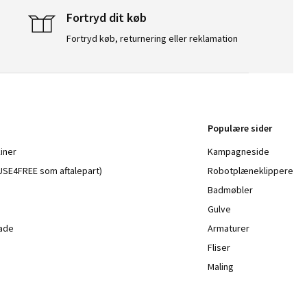
Fortryd dit køb
Fortryd køb, returnering eller reklamation
Populære sider
iner
Kampagneside
a USE4FREE som aftalepart)
Robotplæneklippere
Badmøbler
Gulve
lade
Armaturer
Fliser
Maling