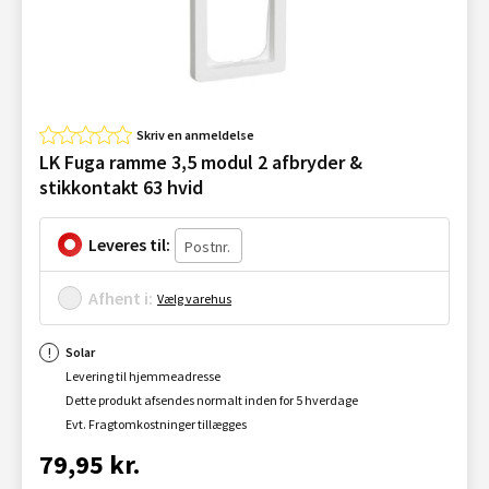
Skriv en anmeldelse
LK Fuga ramme 3,5 modul 2 afbryder &
stikkontakt 63 hvid
Leveres til:
Afhent i:
Vælg varehus
Solar
Levering til hjemmeadresse
Dette produkt afsendes normalt inden for 5 hverdage
Evt. Fragtomkostninger tillægges
79,95 kr.