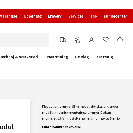
Varehuse
Udlejning
Erhverv
Services
Job
Kundecenter
Værktøj & værksted
Opvarmning
Udeleg
Restsalg
Flot designramme i Slim model, der skal anvendes
med Slim teknisk monteringsrammer. De kan
monteres på Air indstøbning-, indmuring- og Slim fo...
odul
Fuld produktbeskrivelse