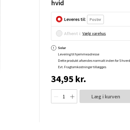
hvid
Leveres til:
Afhent i:
Vælg varehus
Solar
Levering til hjemmeadresse
Dette produkt afsendes normalt inden for 5 hver
Evt. Fragtomkostninger tillægges
34,95 kr.
Læg i kurven