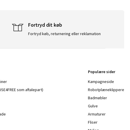
Fortryd dit køb
Fortryd køb, returnering eller reklamation
Populære sider
iner
Kampagneside
a USE4FREE som aftalepart)
Robotplæneklippere
Badmøbler
Gulve
lade
Armaturer
Fliser