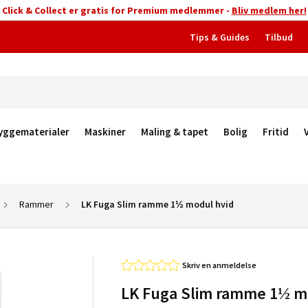
Click & Collect er gratis for Premium medlemmer -
Bliv medlem her!
Tips & Guides
Tilbud
yggematerialer
Maskiner
Maling & tapet
Bolig
Fritid
Rammer
LK Fuga Slim ramme 1½ modul hvid
Skriv en anmeldelse
LK Fuga Slim ramme 1½ m