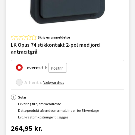
Skriv en anmeldelse
LK Opus 74 stikkontakt 2-pol med jord
antracitgrå
Leveres til:
Afhent i:
Vælg varehus
Solar
Levering til hjemmeadresse
Dette produkt afsendes normalt inden for 5 hverdage
Evt. Fragtomkostninger tillægges
264,95 kr.