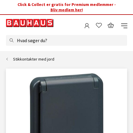
Click & Collect er gratis for Premium medlemmer -
Bliv medlem her!
Hvad søger du?
Stikkontakter med jord