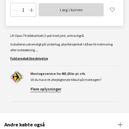
Læg i kurven
LK Opus 74 stikkontakt 2-pol med jord, antracitgrå.
Installeres udvendigt på underlag, planforsænket i dåser til indmuring
eller indstøbning ...
Fuld produktbeskrivelse
Montageservice fra 495,00 kr. pr. stk.
Vil du have et uforpligtende tilbud på montagen?
Flere oplysninger
Andre købte også