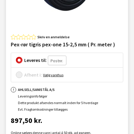
Skriv en anmeldelse
Pex-rør tigris pex-one 15-2,5 mm ( Pr. meter )
Leveres til:
Afhent i:
Vælg varehus
AHLSELL/SANISTÅL A/S
Leveringsinfo følger
Dette produkt afsendes normalt inden for 5 hverdage
Evt. Fragtomkostninger tillægges
897,50 kr.
Online sælges denne vare i antal á 50 stk. ad gangen.