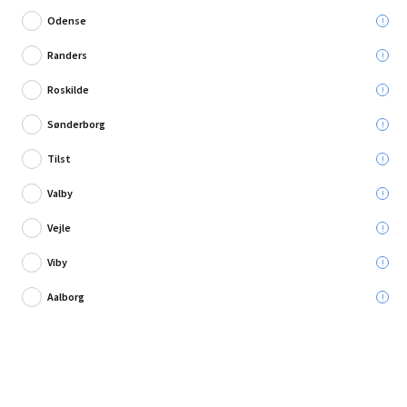
Odense
Randers
Roskilde
Skriv en anmeldelse
Sønderborg
Makita akku betonvibrator 18V u/batteri & lader
Tilst
Valby
Leveres til:
Vejle
Viby
Afhent i:
Vælg varehus
Se butikslager
Aalborg
2.799,00 kr.
Læg i kurven