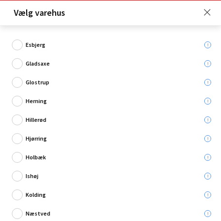
Click & Collect er gratis for Premium medlemmer -
Vælg varehus
Bliv medlem her!
Esbjerg
Gladsaxe
Hvad søger du?
Glostrup
Blandingsmaskiner
Herning
Hillerød
Hjørring
Holbæk
Ishøj
Kolding
Næstved